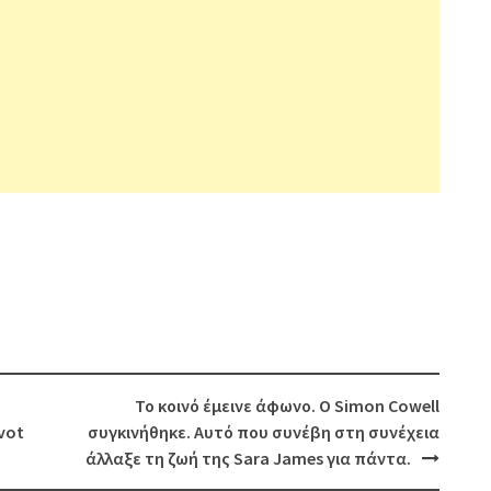
Το κοινό έμεινε άφωνο. Ο Simon Cowell
ivot
συγκινήθηκε. Αυτό που συνέβη στη συνέχεια
άλλαξε τη ζωή της Sara James για πάντα.