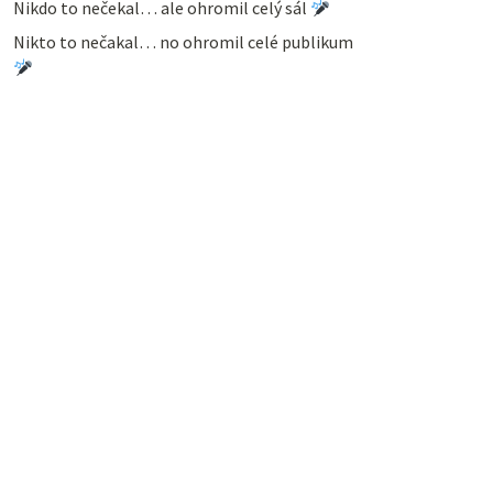
Nikdo to nečekal… ale ohromil celý sál
Nikto to nečakal… no ohromil celé publikum