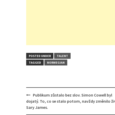
POSTED UNDER
TALENT
TAGGED
NORWEGIAN
Post
Publikum zůstalo bez slov. Simon Cowell byl
navigation
dojatý. To, co se stalo potom, navždy změnilo ž
Sary James.