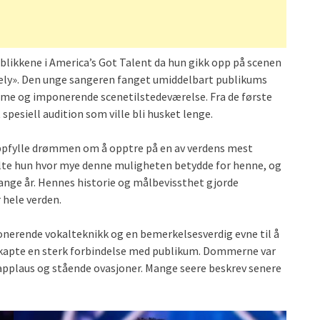
likkene i America’s Got Talent da hun gikk opp på scenen
ovely». Den unge sangeren fanget umiddelbart publikums
mme og imponerende scenetilstedeværelse. Fra de første
 spesiell audition som ville bli husket lenge.
 oppfylle drømmen om å opptre på en av verdens mest
lte hun hvor mye denne muligheten betydde for henne, og
nge år. Hennes historie og målbevissthet gjorde
 hele verden.
ponerende vokalteknikk og en bemerkelsesverdig evne til å
skapte en sterk forbindelse med publikum. Dommerne var
pplaus og stående ovasjoner. Mange seere beskrev senere