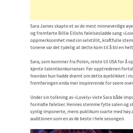
Sara James skapte et av de mest minneverdige øyeb
og fremførte Billie Eilishs følelsesladde sang «L
oppmerksomhet med sin selvtillit, kraftfulle ste
tonene var det tydelig at dette kom til å bli en helt
Sara, som kommer fra Polen, reiste til USA for å
kjente talentkonkurranser. Før opptredenen forta
hvordan hun hadde drømt om dette øyeblikket i ma
fremføringen enda mer inspirerende for seere over
Under sin tolkning av «Lovely» viste Sara både im
formidle følelser. Hennes stemme fylte salen og 
synlig imponerte, mens publikum svarte med høy a
auditionen som en av de beste i hele sesongen.