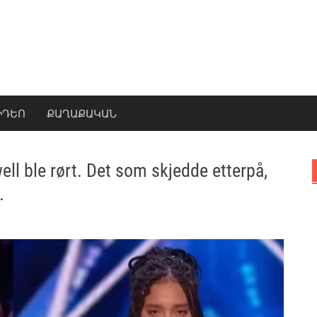
ԻԴԵՈ
ՔԱՂԱՔԱԿԱՆ
ll ble rørt. Det som skjedde etterpå,
.