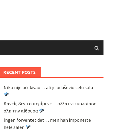
RECENT POSTS
Niko nije očekivao… ali je oduševio celu salu
Κανείς δεν το περίμενε… αλλά εντυπωσίασε
όλη την αίθουσα
Ingen forventet det… men han imponerte
hele salen