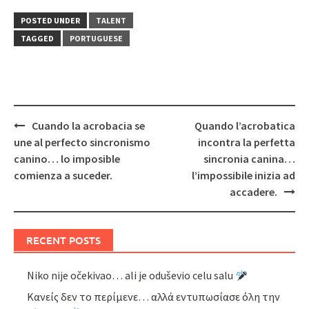
POSTED UNDER
TALENT
TAGGED
PORTUGUESE
Post
Cuando la acrobacia se
Quando l’acrobatica
navigation
une al perfecto sincronismo
incontra la perfetta
canino… lo imposible
sincronia canina…
comienza a suceder.
l’impossibile inizia ad
accadere.
RECENT POSTS
Niko nije očekivao… ali je oduševio celu salu
Κανείς δεν το περίμενε… αλλά εντυπωσίασε όλη την