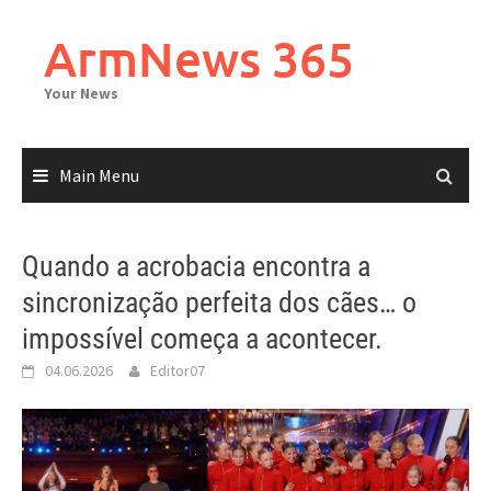
Skip
to
ArmNews 365
content
Your News
Main Menu
Quando a acrobacia encontra a
sincronização perfeita dos cães… o
impossível começa a acontecer.
04.06.2026
Editor07