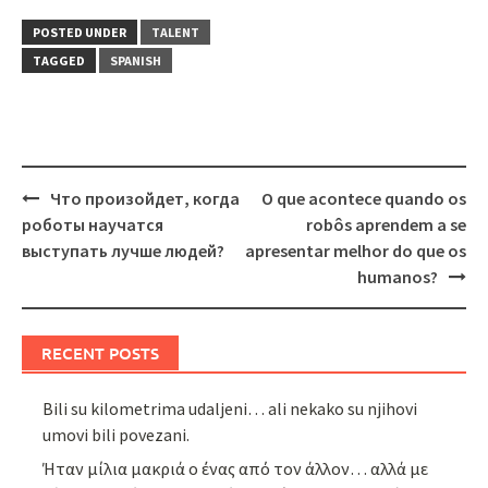
POSTED UNDER
TALENT
TAGGED
SPANISH
Post
Что произойдет, когда
O que acontece quando os
navigation
роботы научатся
robôs aprendem a se
выступать лучше людей?
apresentar melhor do que os
humanos?
RECENT POSTS
Bili su kilometrima udaljeni… ali nekako su njihovi
umovi bili povezani.
Ήταν μίλια μακριά ο ένας από τον άλλον… αλλά με