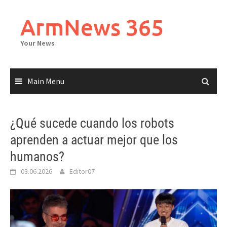
Skip
to
ArmNews 365
content
Your News
Main Menu
¿Qué sucede cuando los robots
aprenden a actuar mejor que los
humanos?
03.06.2026
Editor07