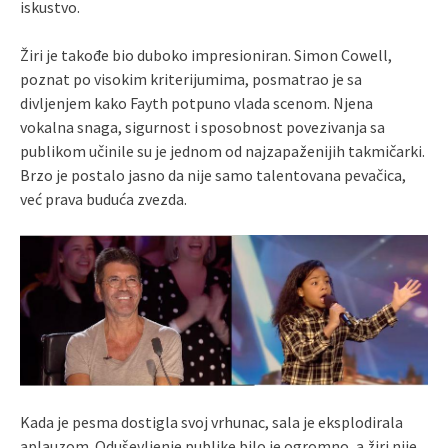
iskustvo.
Žiri je takođe bio duboko impresioniran. Simon Cowell,
poznat po visokim kriterijumima, posmatrao je sa
divljenjem kako Fayth potpuno vlada scenom. Njena
vokalna snaga, sigurnost i sposobnost povezivanja sa
publikom učinile su je jednom od najzapaženijih takmičarki.
Brzo je postalo jasno da nije samo talentovana pevačica,
već prava buduća zvezda.
Kada je pesma dostigla svoj vrhunac, sala je eksplodirala
aplauzom. Oduševljenje publike bilo je ogromno, a žiri nije