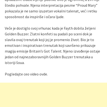
štedio pohvale. Njena interpretacija pesme “Proud Mary”
pokazala je ne samo izuzetan vokalni talenat, već i retku
sposobnost da inspiriše i očara ljude.
Veče je dostiglo svoj vrhunac kada je Fayth dobila željeni
Golden Buzzer. Zlatni konfeti su padali po sceni dok je
slavila ovaj trenutak koji joj je promenio život. Bio je to
emotivan i inspirativan trenutak koji savršeno prikazuje
magiju emisije Britain’s Got Talent. Njeno izvođenje ostaje
jedan od najnezaboravnijih Golden Buzzer trenutaka u
istoriji šoua.
Pogledajte ceo video ovde.