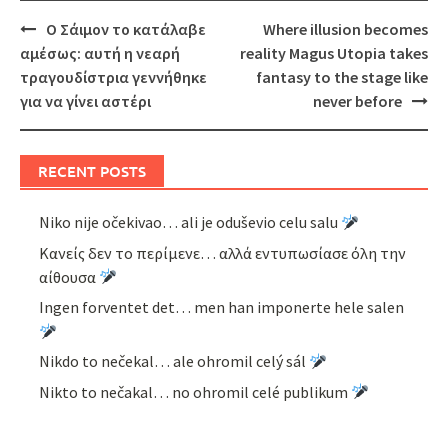
Post
Ο Σάιμον το κατάλαβε
Where illusion becomes
navigation
αμέσως: αυτή η νεαρή
reality Magus Utopia takes
τραγουδίστρια γεννήθηκε
fantasy to the stage like
για να γίνει αστέρι
never before
RECENT POSTS
Niko nije očekivao… ali je oduševio celu salu
Κανείς δεν το περίμενε… αλλά εντυπωσίασε όλη την
αίθουσα
Ingen forventet det… men han imponerte hele salen
Nikdo to nečekal… ale ohromil celý sál
Nikto to nečakal… no ohromil celé publikum