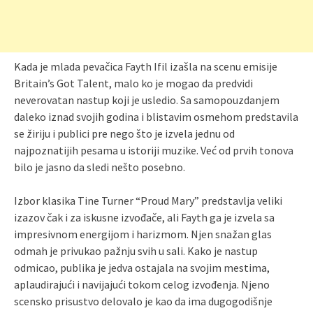
Kada je mlada pevačica Fayth Ifil izašla na scenu emisije
Britain’s Got Talent, malo ko je mogao da predvidi
neverovatan nastup koji je usledio. Sa samopouzdanjem
daleko iznad svojih godina i blistavim osmehom predstavila
se žiriju i publici pre nego što je izvela jednu od
najpoznatijih pesama u istoriji muzike. Već od prvih tonova
bilo je jasno da sledi nešto posebno.
Izbor klasika Tine Turner “Proud Mary” predstavlja veliki
izazov čak i za iskusne izvođače, ali Fayth ga je izvela sa
impresivnom energijom i harizmom. Njen snažan glas
odmah je privukao pažnju svih u sali. Kako je nastup
odmicao, publika je jedva ostajala na svojim mestima,
aplaudirajući i navijajući tokom celog izvođenja. Njeno
scensko prisustvo delovalo je kao da ima dugogodišnje