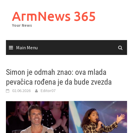
Skip
to
ArmNews 365
content
Your News
Main Menu
Simon je odmah znao: ova mlada
pevačica rođena je da bude zvezda
02.06.2026
Editor07