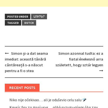
POSTED UNDER
ԼՈՒՐԵՐ
TAGGED
DUTCH
Post
Simon și-a dat seama
Simon azonnal tudta: ez a
navigation
imediat: această tânără
fiatal énekesnő arra
cântăreață s-a născut
született, hogy sztár legyen
pentru a fi o stea
RECENT POSTS
Niko nije očekivao… ali je oduševio celu salu
Κανείς δεν το περίμενε… αλλά εντυπωσίασε όλη την