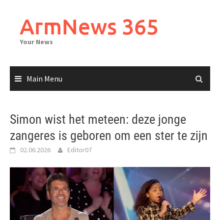
Skip
to
ArmNews 365
content
Your News
Main Menu
Simon wist het meteen: deze jonge
zangeres is geboren om een ster te zijn
02.06.2026
Editor07