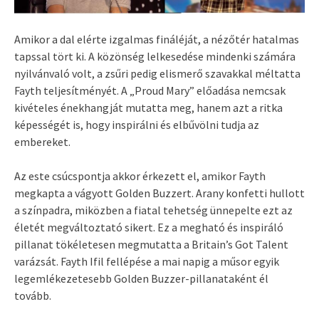
Amikor a dal elérte izgalmas fináléját, a nézőtér hatalmas
tapssal tört ki. A közönség lelkesedése mindenki számára
nyilvánvaló volt, a zsűri pedig elismerő szavakkal méltatta
Fayth teljesítményét. A „Proud Mary” előadása nemcsak
kivételes énekhangját mutatta meg, hanem azt a ritka
képességét is, hogy inspirálni és elbűvölni tudja az
embereket.
Az este csúcspontja akkor érkezett el, amikor Fayth
megkapta a vágyott Golden Buzzert. Arany konfetti hullott
a színpadra, miközben a fiatal tehetség ünnepelte ezt az
életét megváltoztató sikert. Ez a megható és inspiráló
pillanat tökéletesen megmutatta a Britain’s Got Talent
varázsát. Fayth Ifil fellépése a mai napig a műsor egyik
legemlékezetesebb Golden Buzzer-pillanataként él
tovább.