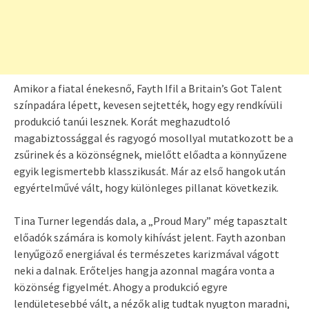
Amikor a fiatal énekesnő, Fayth Ifil a Britain’s Got Talent
színpadára lépett, kevesen sejtették, hogy egy rendkívüli
produkció tanúi lesznek. Korát meghazudtoló
magabiztossággal és ragyogó mosollyal mutatkozott be a
zsűrinek és a közönségnek, mielőtt előadta a könnyűzene
egyik legismertebb klasszikusát. Már az első hangok után
egyértelművé vált, hogy különleges pillanat következik.
Tina Turner legendás dala, a „Proud Mary” még tapasztalt
előadók számára is komoly kihívást jelent. Fayth azonban
lenyűgöző energiával és természetes karizmával vágott
neki a dalnak. Erőteljes hangja azonnal magára vonta a
közönség figyelmét. Ahogy a produkció egyre
lendületesebbé vált, a nézők alig tudtak nyugton maradni,