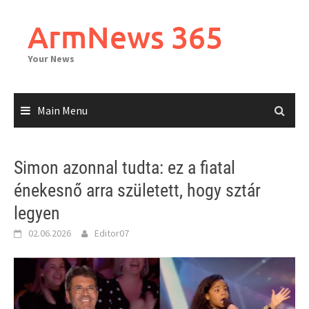
Skip
to
ArmNews 365
content
Your News
Main Menu
Simon azonnal tudta: ez a fiatal
énekesnő arra született, hogy sztár
legyen
02.06.2026
Editor07