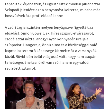
tapsoltak, éljeneztek, és együtt éltek minden pillanattal.
Színpadi jelenléte azt a benyomást keltette, mintha már
hosszú évek óta profi előadó lenne.
A zsűri tagjai szintén mélyen lenyűgözve figyelték az
előadást. Simon Cowell, aki híres szigorú elvárásairól,
csodálattal nézte, ahogy Fayth könnyedén uralja a
színpadot. Hangereje, önbizalma és a közönséggel való
kapcsolatteremtő képessége kiemelte őt a versenyzők
közül. Rövid időn belül világossá vált, hogy nem csupán
tehetséges énekesnőről van szó, hanem egy valódi
született sztárról.