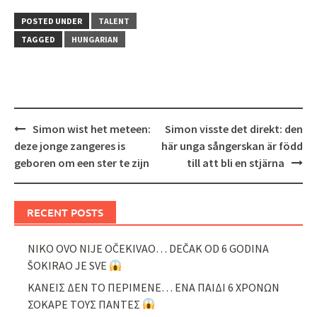
POSTED UNDER
TALENT
TAGGED
HUNGARIAN
Post
Simon wist het meteen:
Simon visste det direkt: den
navigation
deze jonge zangeres is
här unga sångerskan är född
geboren om een ster te zijn
till att bli en stjärna
RECENT POSTS
NIKO OVO NIJE OČEKIVAO… DEČAK OD 6 GODINA
ŠOKIRAO JE SVE
ΚΑΝΕΙΣ ΔΕΝ ΤΟ ΠΕΡΙΜΕΝΕ… ΕΝΑ ΠΑΙΔΙ 6 ΧΡΟΝΩΝ
ΣΟΚΑΡΕ ΤΟΥΣ ΠΑΝΤΕΣ