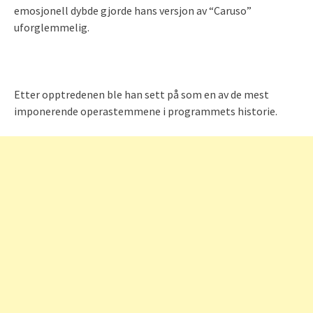
emosjonell dybde gjorde hans versjon av “Caruso”
uforglemmelig.
Etter opptredenen ble han sett på som en av de mest
imponerende operastemmene i programmets historie.