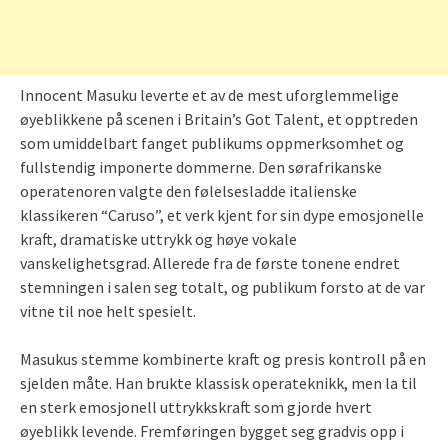
Innocent Masuku leverte et av de mest uforglemmelige
øyeblikkene på scenen i Britain’s Got Talent, et opptreden
som umiddelbart fanget publikums oppmerksomhet og
fullstendig imponerte dommerne. Den sørafrikanske
operatenoren valgte den følelsesladde italienske
klassikeren “Caruso”, et verk kjent for sin dype emosjonelle
kraft, dramatiske uttrykk og høye vokale
vanskelighetsgrad. Allerede fra de første tonene endret
stemningen i salen seg totalt, og publikum forsto at de var
vitne til noe helt spesielt.
Masukus stemme kombinerte kraft og presis kontroll på en
sjelden måte. Han brukte klassisk operateknikk, men la til
en sterk emosjonell uttrykkskraft som gjorde hvert
øyeblikk levende. Fremføringen bygget seg gradvis opp i