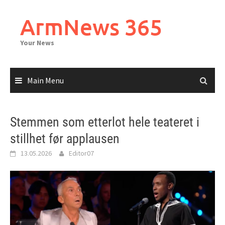
Skip
to
ArmNews 365
content
Your News
Main Menu
Stemmen som etterlot hele teateret i
stillhet før applausen
13.05.2026
Editor07