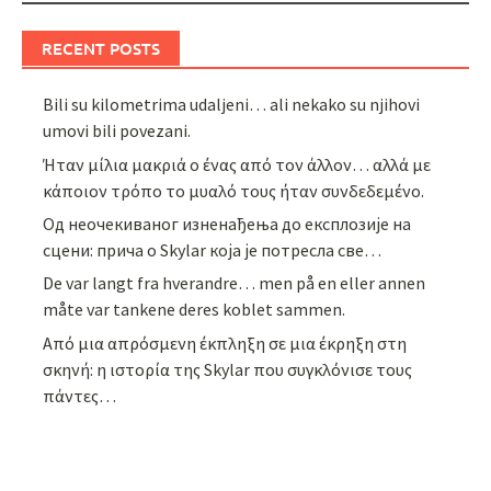
RECENT POSTS
Bili su kilometrima udaljeni… ali nekako su njihovi
umovi bili povezani.
Ήταν μίλια μακριά ο ένας από τον άλλον… αλλά με
κάποιον τρόπο το μυαλό τους ήταν συνδεδεμένο.
Од неочекиваног изненађења до експлозије на
сцени: прича о Skylar која је потресла све…
De var langt fra hverandre… men på en eller annen
måte var tankene deres koblet sammen.
Από μια απρόσμενη έκπληξη σε μια έκρηξη στη
σκηνή: η ιστορία της Skylar που συγκλόνισε τους
πάντες…