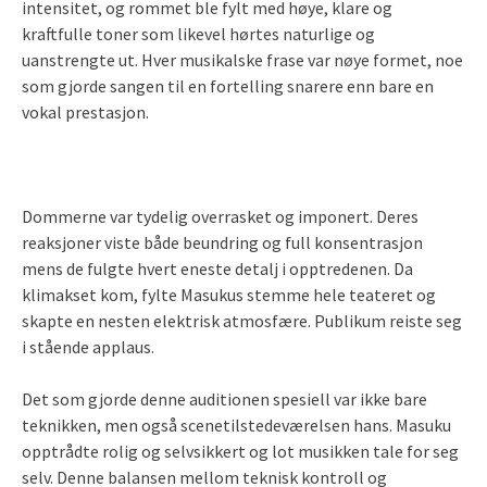
intensitet, og rommet ble fylt med høye, klare og
kraftfulle toner som likevel hørtes naturlige og
uanstrengte ut. Hver musikalske frase var nøye formet, noe
som gjorde sangen til en fortelling snarere enn bare en
vokal prestasjon.
Dommerne var tydelig overrasket og imponert. Deres
reaksjoner viste både beundring og full konsentrasjon
mens de fulgte hvert eneste detalj i opptredenen. Da
klimakset kom, fylte Masukus stemme hele teateret og
skapte en nesten elektrisk atmosfære. Publikum reiste seg
i stående applaus.
Det som gjorde denne auditionen spesiell var ikke bare
teknikken, men også scenetilstedeværelsen hans. Masuku
opptrådte rolig og selvsikkert og lot musikken tale for seg
selv. Denne balansen mellom teknisk kontroll og