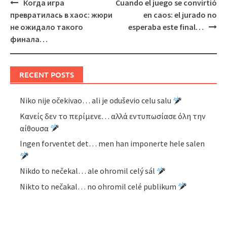
Post
Когда игра
Cuando el juego se convirtió
navigation
превратилась в хаос: жюри
en caos: el jurado no
не ожидало такого
esperaba este final…
финала…
RECENT POSTS
Niko nije očekivao… ali je oduševio celu salu
Κανείς δεν το περίμενε… αλλά εντυπωσίασε όλη την
αίθουσα
Ingen forventet det… men han imponerte hele salen
Nikdo to nečekal… ale ohromil celý sál
Nikto to nečakal… no ohromil celé publikum