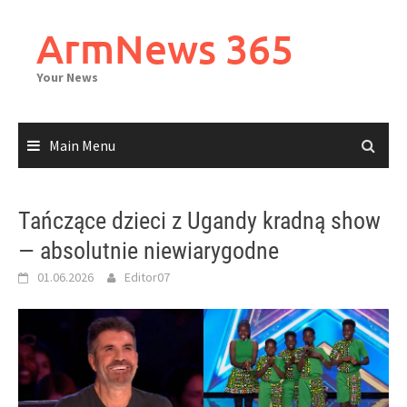
Skip
to
ArmNews 365
content
Your News
Main Menu
Tańczące dzieci z Ugandy kradną show
— absolutnie niewiarygodne
01.06.2026
Editor07