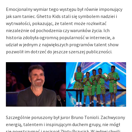
Emocjonalny wymiar tego występu był równie imponujący
jak sam taniec. Ghetto Kids stali się symbolem nadziei i
wytrwałości, pokazując, że talent może rozkwitać
niezależnie od pochodzenia czy warunków życia. Ich
historia zdobyła ogromną popularność w internecie, a
udział w jednym z największych programów talent show
pozwolił im dotrzeć do jeszcze szerszej publiczności.
Szczególnie poruszony był juror Bruno Tonioli. Zachwycony
energią, talentem i inspirującym duchem grupy, nie mógł
się powstrzymać i nacisnął Złoty Przycisk. W jednej chwili