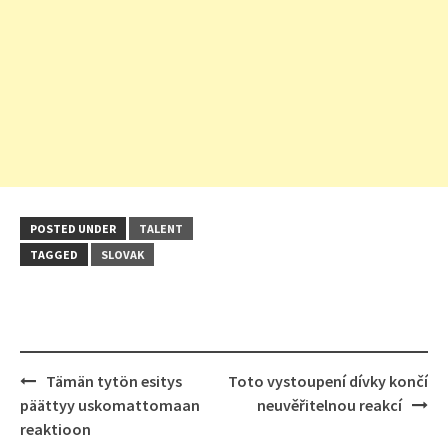
POSTED UNDER
TALENT
TAGGED
SLOVAK
Post
Tämän tytön esitys
Toto vystoupení dívky končí
navigation
päättyy uskomattomaan
neuvěřitelnou reakcí
reaktioon