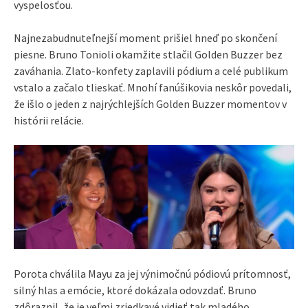
vyspelosťou.
Najnezabudnuteľnejší moment prišiel hneď po skončení
piesne. Bruno Tonioli okamžite stlačil Golden Buzzer bez
zaváhania. Zlato-konfety zaplavili pódium a celé publikum
vstalo a začalo tlieskať. Mnohí fanúšikovia neskôr povedali,
že išlo o jeden z najrýchlejších Golden Buzzer momentov v
histórii relácie.
Porota chválila Mayu za jej výnimočnú pódiovú prítomnosť,
silný hlas a emócie, ktoré dokázala odovzdať. Bruno
zdôraznil, že je veľmi zriedkavé vidieť tak mladého