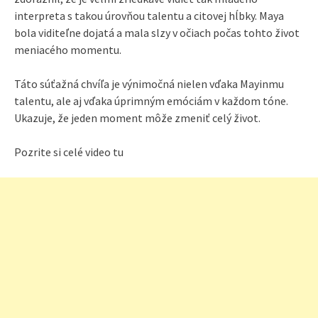
interpreta s takou úrovňou talentu a citovej hĺbky. Maya
bola viditeľne dojatá a mala slzy v očiach počas tohto život
meniacého momentu.
Táto súťažná chvíľa je výnimočná nielen vďaka Mayinmu
talentu, ale aj vďaka úprimným emóciám v každom tóne.
Ukazuje, že jeden moment môže zmeniť celý život.
Pozrite si celé video tu