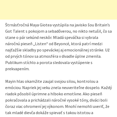
Štrnásťročná Maya Giotea vystúpila na javisko šou Britain’s
Got Talent s pokojom a sebadôverou, no nikto netušil, čo sa
stane o pár sekúnd neskôr. Mladá speváčka si vybrala
náročnú pieseň „Listen“ od Beyoncé, ktorá patrí medzi
najťažšie skladby po speváckej aj emocionálnej stránke. Už
od prvých tónov sa atmosféra v divadle úplne zmenila.
Publikum stíchlo a porota sledovala vystúpenie s
prekvapením.
Mayin hlas okamžite zaujal svojou silou, kontrolou a
emóciou. Napriek jej veku znela neuveriteľne dospelo. Každý
riadok pôsobil úprimne a hlboko emotívne. Ako pieseň
pokračovala a prichádzali náročné vysoké tóny, diváci boli
čoraz viac ohromení jej výkonom. Mnohí nemohli uveriť, že
tak mladé dievča dokáže spievať s takou istotou a