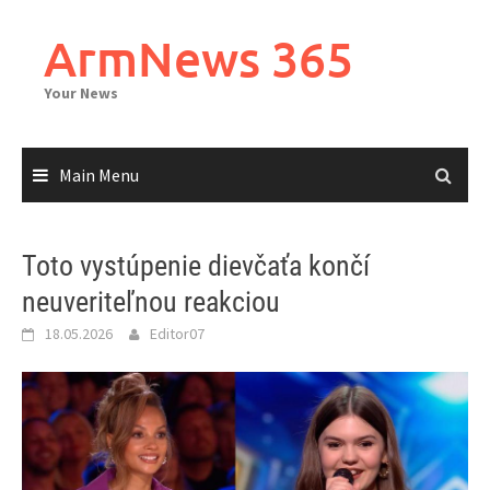
Skip
to
ArmNews 365
content
Your News
Main Menu
Toto vystúpenie dievčaťa končí
neuveriteľnou reakciou
18.05.2026
Editor07