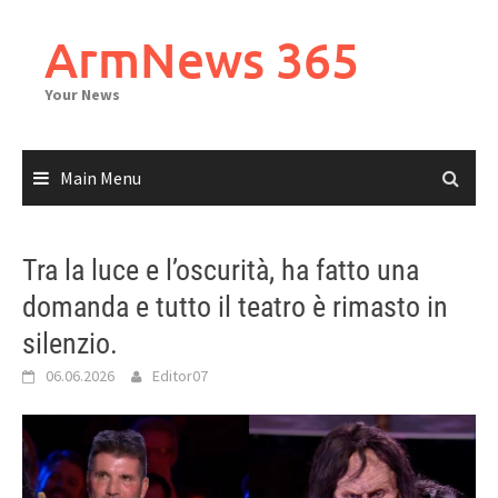
Skip
to
ArmNews 365
content
Your News
Main Menu
Tra la luce e l’oscurità, ha fatto una
domanda e tutto il teatro è rimasto in
silenzio.
06.06.2026
Editor07