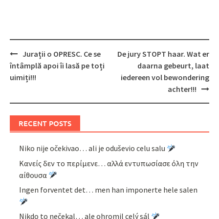
Post
Jurații o OPRESC. Ce se
De jury STOPT haar. Wat er
navigation
întâmplă apoi îi lasă pe toți
daarna gebeurt, laat
uimiți!!!
iedereen vol bewondering
achter!!!
RECENT POSTS
Niko nije očekivao… ali je oduševio celu salu
Κανείς δεν το περίμενε… αλλά εντυπωσίασε όλη την
αίθουσα
Ingen forventet det… men han imponerte hele salen
Nikdo to nečekal… ale ohromil celý sál