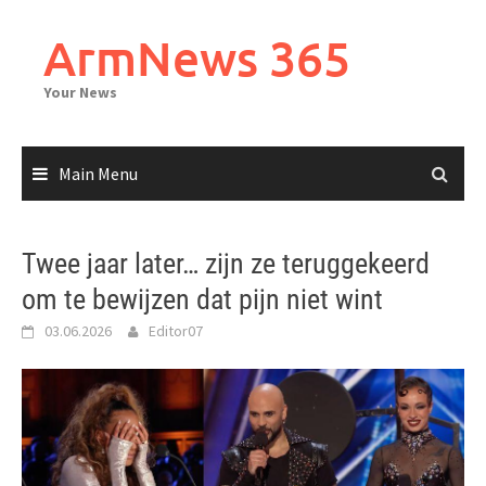
Skip
to
ArmNews 365
content
Your News
Main Menu
Twee jaar later… zijn ze teruggekeerd
om te bewijzen dat pijn niet wint
03.06.2026
Editor07