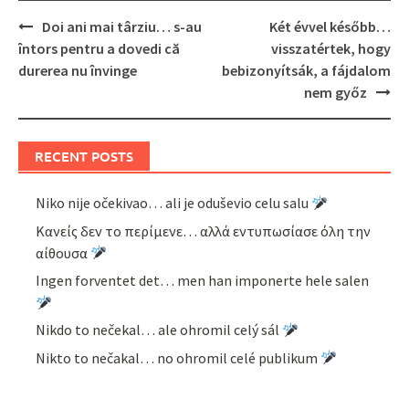
Post
Doi ani mai târziu… s-au
Két évvel később…
navigation
întors pentru a dovedi că
visszatértek, hogy
durerea nu învinge
bebizonyítsák, a fájdalom
nem győz
RECENT POSTS
Niko nije očekivao… ali je oduševio celu salu
Κανείς δεν το περίμενε… αλλά εντυπωσίασε όλη την
αίθουσα
Ingen forventet det… men han imponerte hele salen
Nikdo to nečekal… ale ohromil celý sál
Nikto to nečakal… no ohromil celé publikum