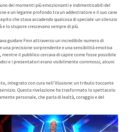
e uno dei momenti più emozionanti e indimenticabili del
ne e un legame profondo tra un addestratore e il suo cane
rcepito che stava accadendo qualcosa di speciale: un silenzio
tà e lo stupore crescevano sempre di più.
va guidare Finn attraverso un incredibile numero di
on una precisione sorprendente e una sensibilità emotiva
 mentre il pubblico cercava di capire come fosse possibile
dici e i presentatori erano visibilmente commossi, alcuni
to, integrato con cura nell’illusione: un tributo toccante
a servizio. Questa rivelazione ha trasformato lo spettacolo
mente personale, che parla di lealtà, coraggio e del