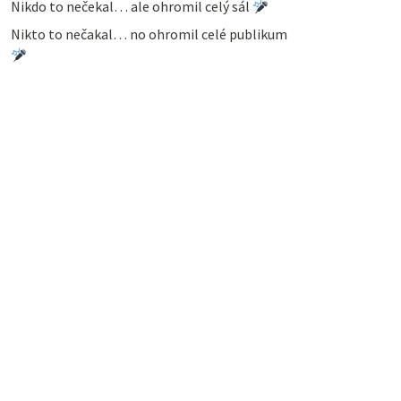
Nikdo to nečekal… ale ohromil celý sál
Nikto to nečakal… no ohromil celé publikum