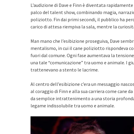
L’audizione di Dave e Finn è diventata rapidament
palco del talent show, combinando magia, narrazio
poliziotto. Fin dai primi secondi, il pubblico ha pe
carico di attesa riempiva la sala, mentre la curiosi
Man mano che l’esibizione proseguiva, Dave sembra
mentalismo, in cui il cane poliziotto rispondeva c
fuori dal comune. Ogni fase aumentava la tensione,
una tale “comunicazione” tra uomo e animale. I giu
trattenevano a stento le lacrime.
Al centro dell’esibizione c’era un messaggio nascos
al coraggio di Finn e alla sua carriera come cane d
da semplice intrattenimento a una storia profonda
legame indissolubile tra uomo e animale.