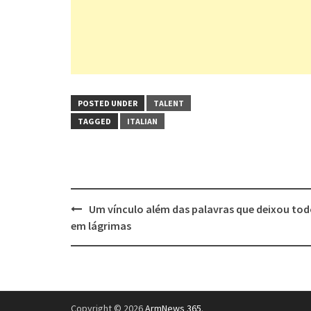
POSTED UNDER
TALENT
TAGGED
ITALIAN
Post
Um vínculo além das palavras que deixou to
navigation
em lágrimas
Copyright © 2026
ArmNews 365
.