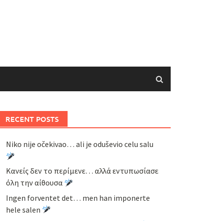
RECENT POSTS
Niko nije očekivao… ali je oduševio celu salu
Κανείς δεν το περίμενε… αλλά εντυπωσίασε
όλη την αίθουσα
Ingen forventet det… men han imponerte
hele salen