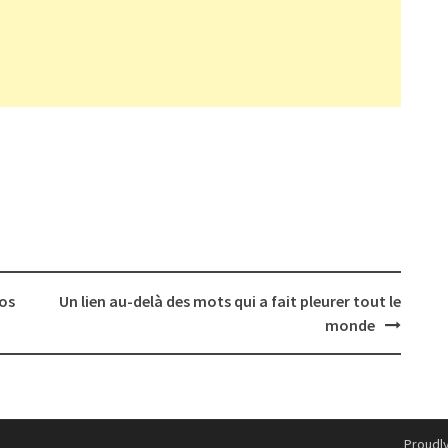
dos
Un lien au-delà des mots qui a fait pleurer tout le
monde
Proudl