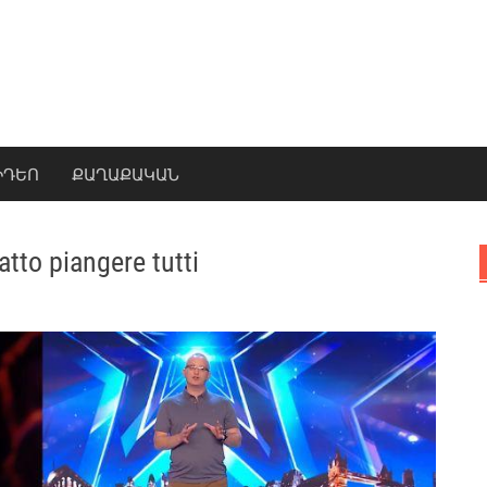
ԻԴԵՈ
ՔԱՂԱՔԱԿԱՆ
atto piangere tutti