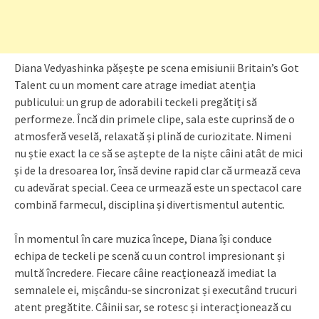
Diana Vedyashinka pășește pe scena emisiunii Britain’s Got
Talent cu un moment care atrage imediat atenția
publicului: un grup de adorabili teckeli pregătiți să
performeze. Încă din primele clipe, sala este cuprinsă de o
atmosferă veselă, relaxată și plină de curiozitate. Nimeni
nu știe exact la ce să se aștepte de la niște câini atât de mici
și de la dresoarea lor, însă devine rapid clar că urmează ceva
cu adevărat special. Ceea ce urmează este un spectacol care
combină farmecul, disciplina și divertismentul autentic.
În momentul în care muzica începe, Diana își conduce
echipa de teckeli pe scenă cu un control impresionant și
multă încredere. Fiecare câine reacționează imediat la
semnalele ei, mișcându-se sincronizat și executând trucuri
atent pregătite. Câinii sar, se rotesc și interacționează cu