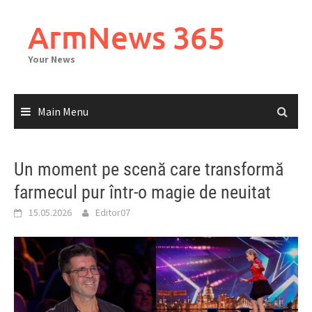
Skip
to
ArmNews 365
content
Your News
Main Menu
Un moment pe scenă care transformă
farmecul pur într-o magie de neuitat
15.05.2026
Editor07