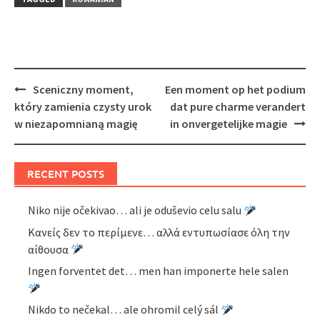
Post
Sceniczny moment,
Een moment op het podium
navigation
który zamienia czysty urok
dat pure charme verandert
w niezapomnianą magię
in onvergetelijke magie
RECENT POSTS
Niko nije očekivao… ali je oduševio celu salu
Κανείς δεν το περίμενε… αλλά εντυπωσίασε όλη την
αίθουσα
Ingen forventet det… men han imponerte hele salen
Nikdo to nečekal… ale ohromil celý sál