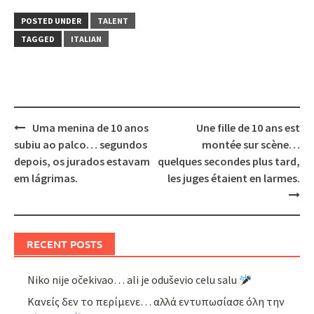
POSTED UNDER
TALENT
TAGGED
ITALIAN
Post
Uma menina de 10 anos
Une fille de 10 ans est
navigation
subiu ao palco… segundos
montée sur scène…
depois, os jurados estavam
quelques secondes plus tard,
em lágrimas.
les juges étaient en larmes.
RECENT POSTS
Niko nije očekivao… ali je oduševio celu salu
Κανείς δεν το περίμενε… αλλά εντυπωσίασε όλη την