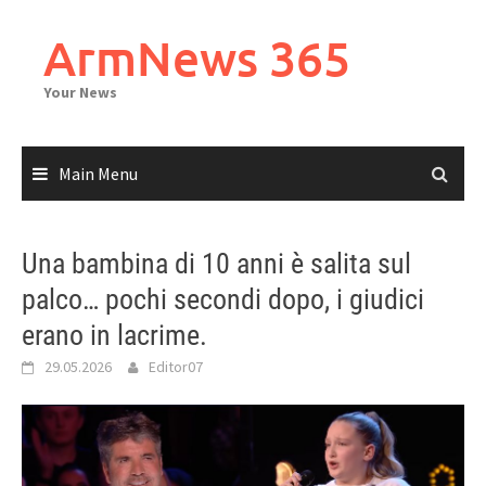
Skip
to
ArmNews 365
content
Your News
Main Menu
Una bambina di 10 anni è salita sul
palco… pochi secondi dopo, i giudici
erano in lacrime.
29.05.2026
Editor07