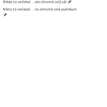
Nikdo to nečekal… ale ohromil celý sál
Nikto to nečakal… no ohromil celé publikum