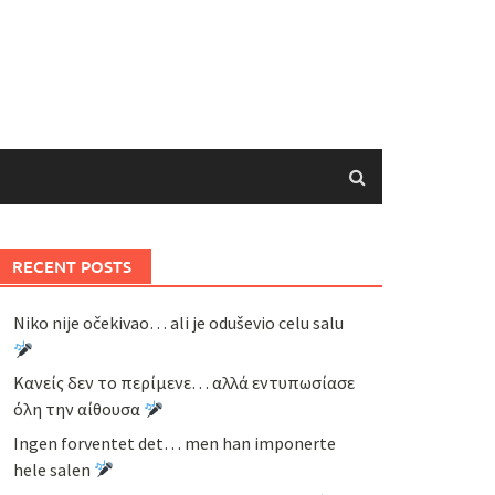
RECENT POSTS
Niko nije očekivao… ali je oduševio celu salu
Κανείς δεν το περίμενε… αλλά εντυπωσίασε
όλη την αίθουσα
Ingen forventet det… men han imponerte
hele salen