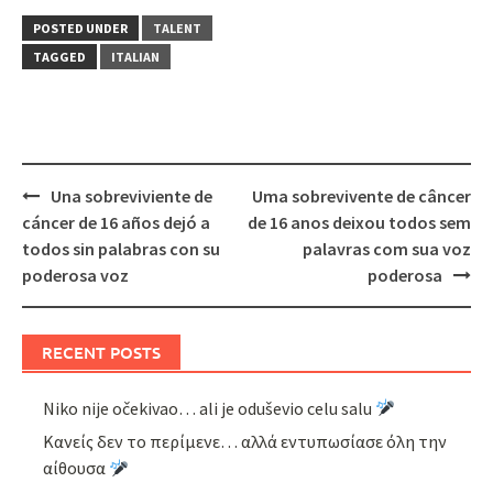
POSTED UNDER
TALENT
TAGGED
ITALIAN
Post
Una sobreviviente de
Uma sobrevivente de câncer
navigation
cáncer de 16 años dejó a
de 16 anos deixou todos sem
todos sin palabras con su
palavras com sua voz
poderosa voz
poderosa
RECENT POSTS
Niko nije očekivao… ali je oduševio celu salu
Κανείς δεν το περίμενε… αλλά εντυπωσίασε όλη την
αίθουσα