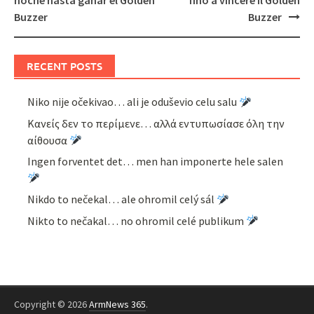
noche hasta ganar el Golden
fino a vincere il Golden
Buzzer
Buzzer
RECENT POSTS
Niko nije očekivao… ali je oduševio celu salu
Κανείς δεν το περίμενε… αλλά εντυπωσίασε όλη την
αίθουσα
Ingen forventet det… men han imponerte hele salen
Nikdo to nečekal… ale ohromil celý sál
Nikto to nečakal… no ohromil celé publikum
Copyright © 2026
ArmNews 365
.