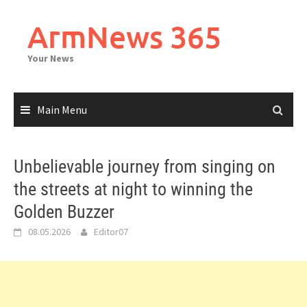
Skip
to
ArmNews 365
content
Your News
Main Menu
Unbelievable journey from singing on
the streets at night to winning the
Golden Buzzer
08.05.2026
Editor07