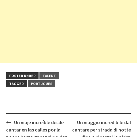
POSTED UNDER
TALENT
TAGGED
PORTUGUES
Post
Un viaje increíble desde
Un viaggio incredibile dal
navigation
cantar en las calles por la
cantare per strada di notte