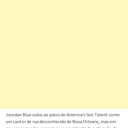
Jourdan Blue subiu ao palco do America’s Got Talent como
um cantor de rua desconhecido de Nova Orleans, mas em