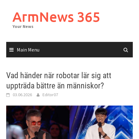
Skip
to
ArmNews 365
content
Your News
Main Menu
Vad händer när robotar lär sig att
uppträda bättre än människor?
03.06.2026
Editor07