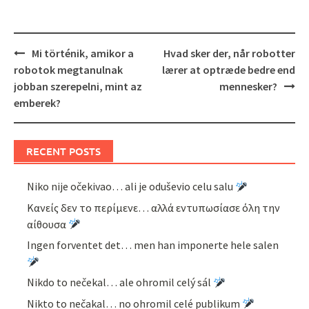
Post
Mi történik, amikor a
Hvad sker der, når robotter
navigation
robotok megtanulnak
lærer at optræde bedre end
jobban szerepelni, mint az
mennesker?
emberek?
RECENT POSTS
Niko nije očekivao… ali je oduševio celu salu
Κανείς δεν το περίμενε… αλλά εντυπωσίασε όλη την
αίθουσα
Ingen forventet det… men han imponerte hele salen
Nikdo to nečekal… ale ohromil celý sál
Nikto to nečakal… no ohromil celé publikum