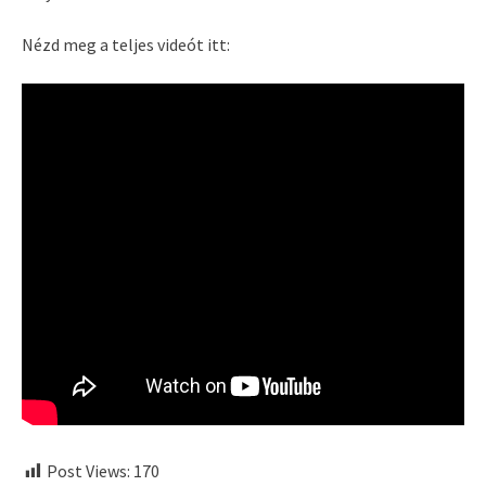
Nézd meg a teljes videót itt:
Post Views:
170