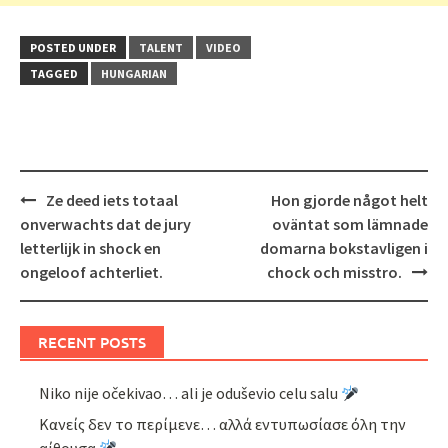
POSTED UNDER
TALENT
VIDEO
TAGGED
HUNGARIAN
Post
Ze deed iets totaal
Hon gjorde något helt
navigation
onverwachts dat de jury
oväntat som lämnade
letterlijk in shock en
domarna bokstavligen i
ongeloof achterliet.
chock och misstro.
RECENT POSTS
Niko nije očekivao… ali je oduševio celu salu
Κανείς δεν το περίμενε… αλλά εντυπωσίασε όλη την
αίθουσα