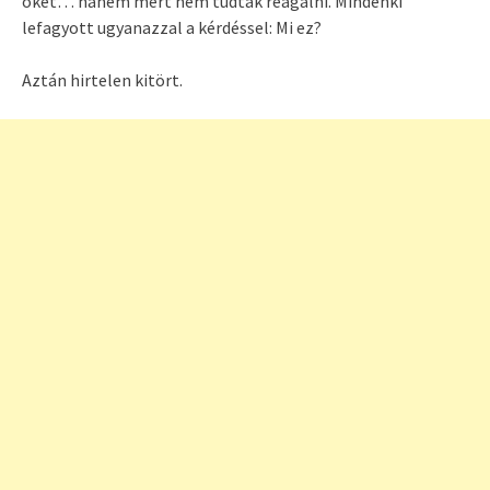
őket… hanem mert nem tudtak reagálni. Mindenki
lefagyott ugyanazzal a kérdéssel: Mi ez?
Aztán hirtelen kitört.