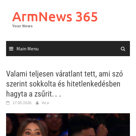
Skip
to
ArmNews 365
content
Your News
Main Menu
Valami teljesen váratlant tett, ami szó
szerint sokkolta és hitetlenkedésben
hagyta a zsűrit.․․
27.05.2026
Vica