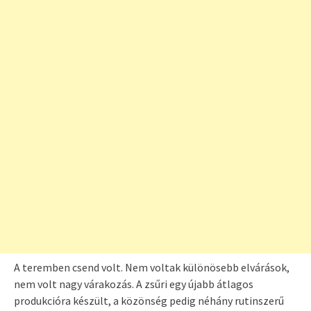
A teremben csend volt. Nem voltak különösebb elvárások,
nem volt nagy várakozás. A zsűri egy újabb átlagos
produkcióra készült, a közönség pedig néhány rutinszerű