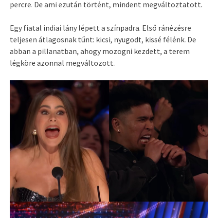
percre. De ami ezután történt, mindent megváltoztatott.
Egy fiatal indiai lány lépett a színpadra. Első ránézésre
teljesen átlagosnak tűnt: kicsi, nyugodt, kissé félénk. De
abban a pillanatban, ahogy mozogni kezdett, a terem
légköre azonnal megváltozott.