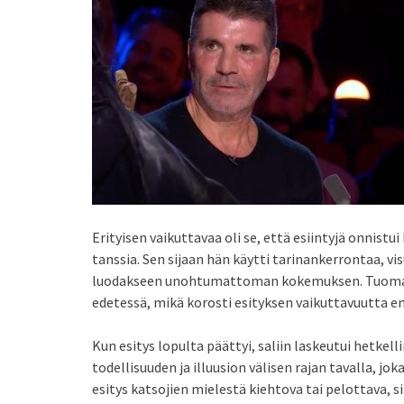
Erityisen vaikuttavaa oli se, että esiintyjä onnist
tanssia. Sen sijaan hän käytti tarinankerrontaa, vi
luodakseen unohtumattoman kokemuksen. Tuomari
edetessä, mikä korosti esityksen vaikuttavuutta e
Kun esitys lopulta päättyi, saliin laskeutui hetkel
todellisuuden ja illuusion välisen rajan tavalla, jok
esitys katsojien mielestä kiehtova tai pelottava, 