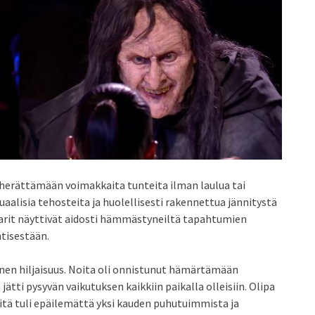
ui herättämään voimakkaita tunteita ilman laulua tai
suaalisia tehosteita ja huolellisesti rakennettua jännitystä
t näyttivät aidosti hämmästyneiltä tapahtumien
ntisestään.
linen hiljaisuus. Noita oli onnistunut hämärtämään
a jätti pysyvän vaikutuksen kaikkiin paikalla olleisiin. Olipa
siitä tuli epäilemättä yksi kauden puhutuimmista ja