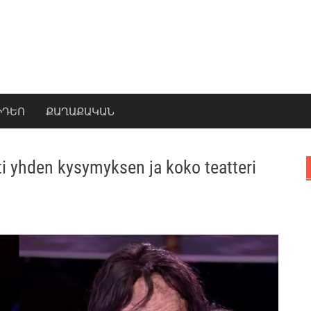
ԻԴԵՈ
ՔԱՂԱՔԱԿԱՆ
tti yhden kysymyksen ja koko teatteri