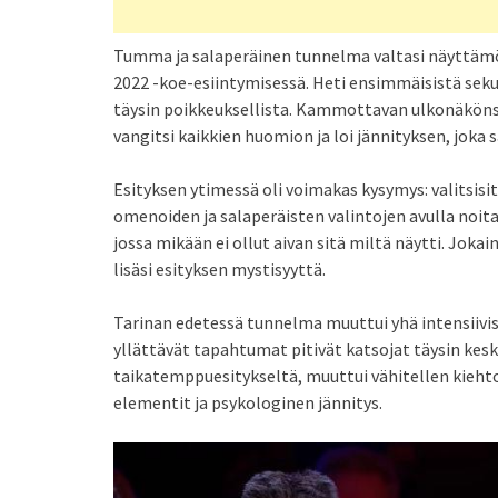
Tumma ja salaperäinen tunnelma valtasi näyttämön,
2022 -koe-esiintymisessä. Heti ensimmäisistä sekun
täysin poikkeuksellista. Kammottavan ulkonäkönsä 
vangitsi kaikkien huomion ja loi jännityksen, joka s
Esityksen ytimessä oli voimakas kysymys: valitsis
omenoiden ja salaperäisten valintojen avulla noit
jossa mikään ei ollut aivan sitä miltä näytti. Jokai
lisäsi esityksen mystisyyttä.
Tarinan edetessä tunnelma muuttui yhä intensi
yllättävät tapahtumat pitivät katsojat täysin keski
taikatemppuesitykseltä, muuttui vähitellen kiehto
elementit ja psykologinen jännitys.