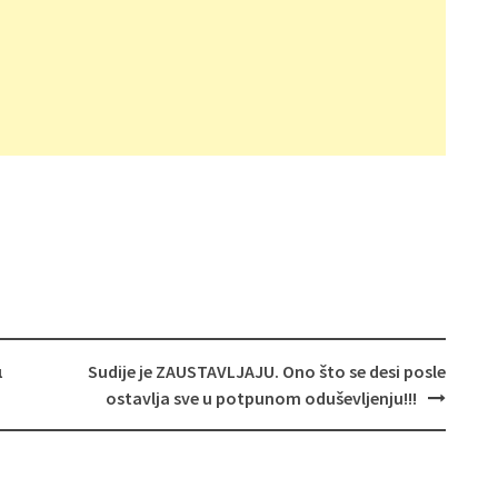
ι
Sudije je ZAUSTAVLJAJU. Ono što se desi posle
ostavlja sve u potpunom oduševljenju!!!