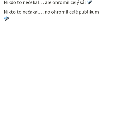
Nikdo to nečekal… ale ohromil celý sál
Nikto to nečakal… no ohromil celé publikum