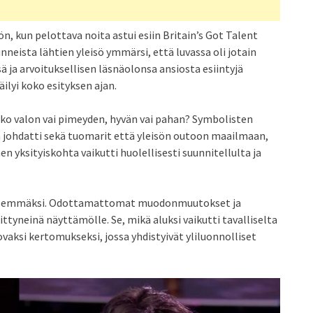
 kun pelottava noita astui esiin Britain’s Got Talent
neista lähtien yleisö ymmärsi, että luvassa oli jotain
ja arvoituksellisen läsnäolonsa ansiosta esiintyjä
äilyi koko esityksen ajan.
itko valon vai pimeyden, hyvän vai pahan? Symbolisten
a johdatti sekä tuomarit että yleisön outoon maailmaan,
nen yksityiskohta vaikutti huolellisesti suunnitellulta ja
ivisemmäksi. Odottamattomat muodonmuutokset ja
ttyneinä näyttämölle. Se, mikä aluksi vaikutti tavalliselta
vaksi kertomukseksi, jossa yhdistyivät yliluonnolliset