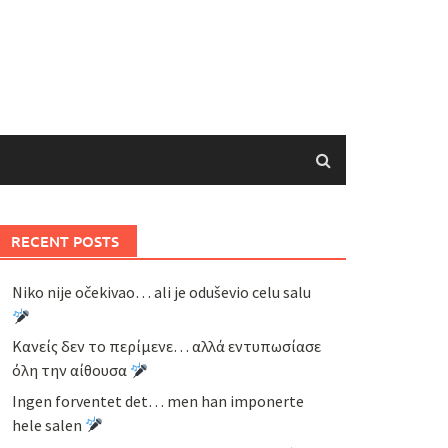
RECENT POSTS
Niko nije očekivao… ali je oduševio celu salu
Κανείς δεν το περίμενε… αλλά εντυπωσίασε
όλη την αίθουσα
Ingen forventet det… men han imponerte
hele salen