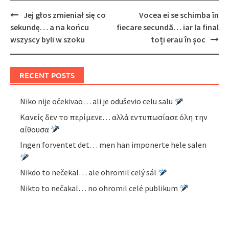
Post
Jej głos zmieniał się co
Vocea ei se schimba în
navigation
sekundę… a na końcu
fiecare secundă… iar la final
wszyscy byli w szoku
toți erau în șoc
RECENT POSTS
Niko nije očekivao… ali je oduševio celu salu
Κανείς δεν το περίμενε… αλλά εντυπωσίασε όλη την
αίθουσα
Ingen forventet det… men han imponerte hele salen
Nikdo to nečekal… ale ohromil celý sál
Nikto to nečakal… no ohromil celé publikum