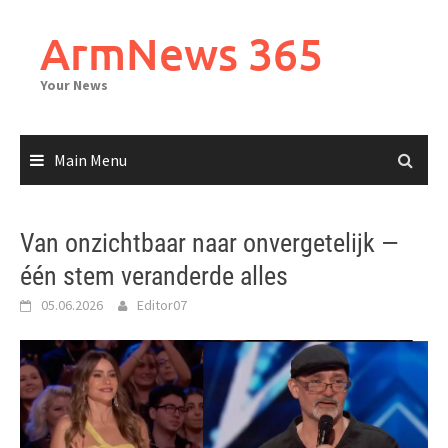
Skip
to
ArmNews 365
content
Your News
Main Menu
Van onzichtbaar naar onvergetelijk —
één stem veranderde alles
05.06.2026
Editor07