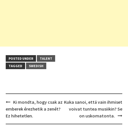
POSTED UNDER
TALENT
TAGGED
SWEDISH
Post
Ki mondta, hogy csak az
Kuka sanoi, että vain ihmiset
navigation
emberek érezhetik a zenét?
voivat tuntea musiikin? Se
Ez hihetetlen.
on uskomatonta.