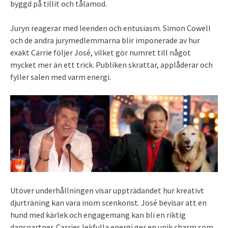
byggd på tillit och tålamod.
Juryn reagerar med leenden och entusiasm. Simon Cowell
och de andra jurymedlemmarna blir imponerade av hur
exakt Carrie följer José, vilket gör numret till något
mycket mer än ett trick. Publiken skrattar, applåderar och
fyller salen med varm energi.
Utöver underhållningen visar uppträdandet hur kreativt
djurträning kan vara inom scenkonst. José bevisar att en
hund med kärlek och engagemang kan bli en riktig
danspartner. Carries lekfulla energi ger en unik charm som