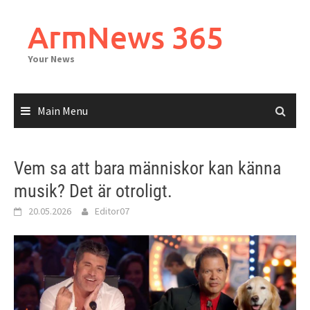
Skip
to
ArmNews 365
content
Your News
Main Menu
Vem sa att bara människor kan känna
musik? Det är otroligt.
20.05.2026
Editor07