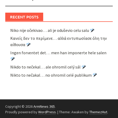
RECENT POSTS
Niko nije očekivao… ali je oduševio celu salu
Κανείς δεν το περίμενε… αλλά εντυπωσίασε όλη την
αίθουσα
Ingen forventet det… men han imponerte hele salen
Nikdo to nečekal… ale ohromil celý sál
Nikto to nečakal… no ohromil celé publikum
Copyright © 2026
ArmNews 365
.
Proudly powered by
WordPress
.
|
Theme: Awaken by
ThemezHut
.