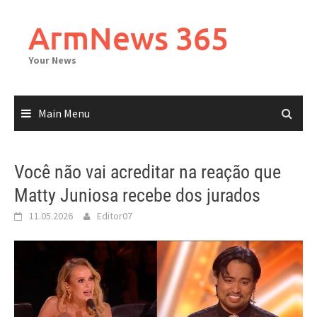
Skip
to
ArmNews 365
content
Your News
Main Menu
Você não vai acreditar na reação que
Matty Juniosa recebe dos jurados
11.05.2026
Editor07