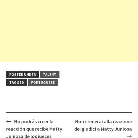
POSTED UNDER
TALENT
TAGGED
PORTUGUESE
Post
No podrás creer la
Non crederai alla reazione
navigation
reacción que recibe Matty
dei giudici a Matty Juniosa
Juniosa de los jueces