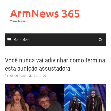
Skip
to
ArmNews 365
content
Your News
Main Menu
Você nunca vai adivinhar como termina
esta audição assustadora.
05.06.2026
Editor07