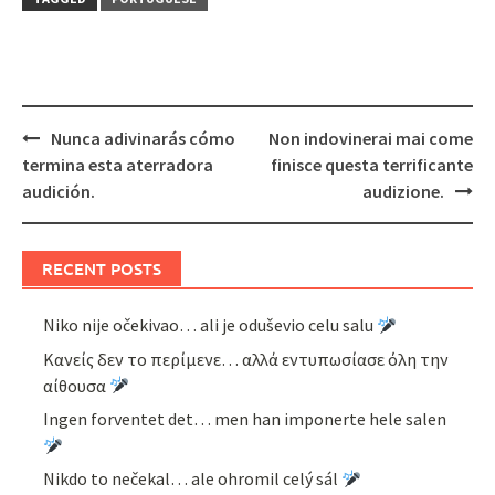
Post
Nunca adivinarás cómo
Non indovinerai mai come
navigation
termina esta aterradora
finisce questa terrificante
audición.
audizione.
RECENT POSTS
Niko nije očekivao… ali je oduševio celu salu
Κανείς δεν το περίμενε… αλλά εντυπωσίασε όλη την
αίθουσα
Ingen forventet det… men han imponerte hele salen
Nikdo to nečekal… ale ohromil celý sál