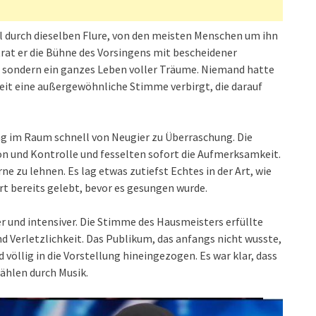
l durch dieselben Flure, von den meisten Menschen um ihn
at er die Bühne des Vorsingens mit bescheidener
ch, sondern ein ganzes Leben voller Träume. Niemand hatte
beit eine außergewöhnliche Stimme verbirgt, die darauf
g im Raum schnell von Neugier zu Überraschung. Die
n und Kontrolle und fesselten sofort die Aufmerksamkeit.
e zu lehnen. Es lag etwas zutiefst Echtes in der Art, wie
ort bereits gelebt, bevor es gesungen wurde.
 und intensiver. Die Stimme des Hausmeisters erfüllte
d Verletzlichkeit. Das Publikum, das anfangs nicht wusste,
völlig in die Vorstellung hineingezogen. Es war klar, dass
ählen durch Musik.