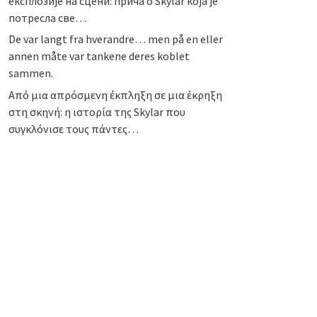
експлозије на сцени: прича о Skylar која је
потресла све…
De var langt fra hverandre… men på en eller
annen måte var tankene deres koblet
sammen.
Από μια απρόσμενη έκπληξη σε μια έκρηξη
στη σκηνή: η ιστορία της Skylar που
συγκλόνισε τους πάντες…