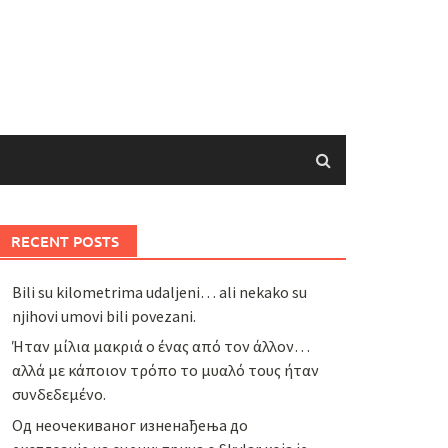
RECENT POSTS
Bili su kilometrima udaljeni… ali nekako su
njihovi umovi bili povezani.
Ήταν μίλια μακριά ο ένας από τον άλλον…
αλλά με κάποιον τρόπο το μυαλό τους ήταν
συνδεδεμένο.
Од неочекиваног изненађења до