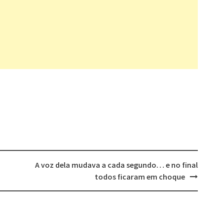
A voz dela mudava a cada segundo… e no final
todos ficaram em choque