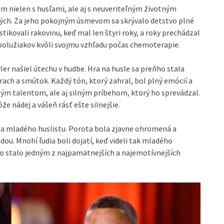
um nielen s husľami, ale aj s neuveriteľným životným
ých. Za jeho pokojným úsmevom sa skrývalo detstvo plné
stikovali rakovinu, keď mal len štyri roky, a roky prechádzal
spolužiakov kvôli svojmu vzhľadu počas chemoterapie.
ler našiel útechu v hudbe. Hra na husle sa preňho stala
ach a smútok. Každý tón, ktorý zahral, bol plný emócií a
ým talentom, ale aj silným príbehom, ktorý ho sprevádzal.
že nádej a vášeň rásť ešte silnejšie.
na mladého huslistu. Porota bola zjavne ohromená a
ou. Mnohí ľudia boli dojatí, keď videli tak mladého
 to stalo jedným z najpamätnejších a najemotívnejších