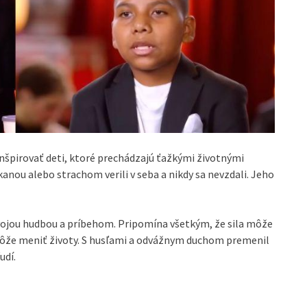
e inšpirovať deti, ktoré prechádzajú ťažkými životnými
ikanou alebo strachom verili v seba a nikdy sa nevzdali. Jeho
 svojou hudbou a príbehom. Pripomína všetkým, že sila môže
 môže meniť životy. S husľami a odvážnym duchom premenil
udí.