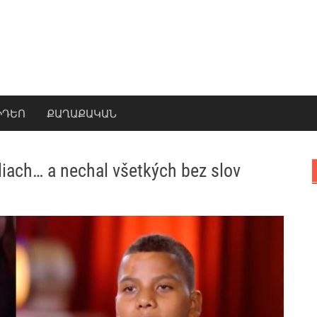
ԻԴԵՈ
ՔԱՂԱՔԱԿԱՆ
liach… a nechal všetkých bez slov