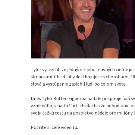
Tyler vysvetlil, že jedným z jeho hlavných cieľov j
situáciami. Chcel, aby deti bojujúce s chorobami, š
slová a vystúpenie zasiahli ľudí po celom svete.
Dnes Tyler Butler-Figueroa naďalej inšpiruje ľudí
vzniknúť aj v najťažších chvíľach a že odhodlanie
svoju ťažkú cestu na posolstvo nádeje pre milióny ľ
Pozrite si celé video tu.