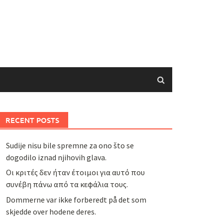
RECENT POSTS
Sudije nisu bile spremne za ono što se
dogodilo iznad njihovih glava.
Οι κριτές δεν ήταν έτοιμοι για αυτό που
συνέβη πάνω από τα κεφάλια τους.
Dommerne var ikke forberedt på det som
skjedde over hodene deres.