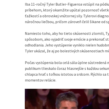
Iba 11-ročný Tyler Butler-Figueroa vstúpil na pódi
príbehom, ktorý okamžite upútal pozornosť všetk
ťažkostí a obrovskej vnútornej sily. Tylerovi diagno
náročnou liečbou, pričom zároveň čelil šikane od 
Namiesto toho, aby ho tieto skúsenosti zlomili, Ty
spôsobom, ako vyjadriť svoje emócie a prekonať str
odhodlania. Jeho vystúpenie vyniklo nielen hudobn
Tyler ukázal, že aj po bolestivých skúsenostiach mô
Počas vystúpenia bola celá sála úplne sústredená 
publikum tlieskalo čoraz hlasnejšie s každou sekund
chlapca hrať s toľkou istotou a srdcom. Rýchlo sa
momentov relácie.