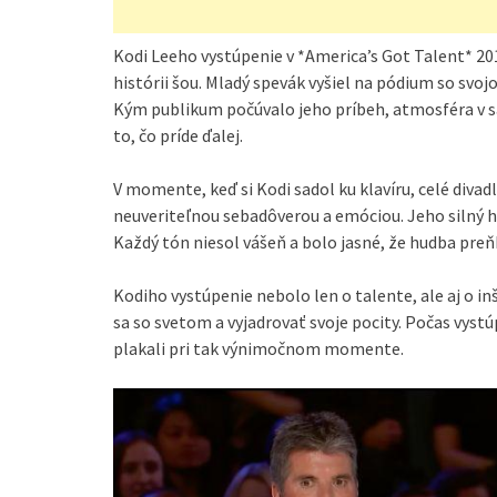
Kodi Leeho vystúpenie v *America’s Got Talent* 2
histórii šou. Mladý spevák vyšiel na pódium so svojo
Kým publikum počúvalo jeho príbeh, atmosféra v sá
to, čo príde ďalej.
V momente, keď si Kodi sadol ku klavíru, celé divad
neuveriteľnou sebadôverou a emóciou. Jeho silný h
Každý tón niesol vášeň a bolo jasné, že hudba pre
Kodiho vystúpenie nebolo len o talente, ale aj o 
sa so svetom a vyjadrovať svoje pocity. Počas vystúp
plakali pri tak výnimočnom momente.