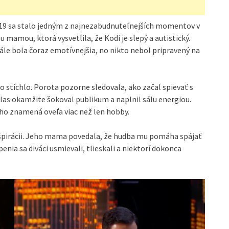
019 sa stalo jedným z najnezabudnuteľnejších momentov v
u mamou, ktorá vysvetlila, že Kodi je slepý a autistický.
le bola čoraz emotívnejšia, no nikto nebol pripravený na
lo stíchlo. Porota pozorne sledovala, ako začal spievať s
las okamžite šokoval publikum a naplnil sálu energiou.
ňho znamená oveľa viac než len hobby.
inšpirácii. Jeho mama povedala, že hudba mu pomáha spájať
enia sa diváci usmievali, tlieskali a niektorí dokonca