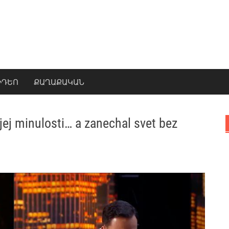
ԻԴԵՈ
ՔԱՂԱՔԱԿԱՆ
jej minulosti… a zanechal svet bez