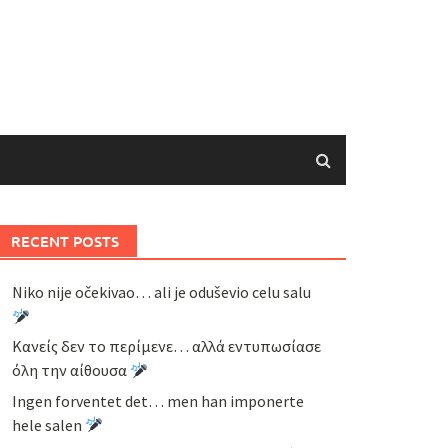
RECENT POSTS
Niko nije očekivao… ali je oduševio celu salu
Κανείς δεν το περίμενε… αλλά εντυπωσίασε
όλη την αίθουσα
Ingen forventet det… men han imponerte
hele salen