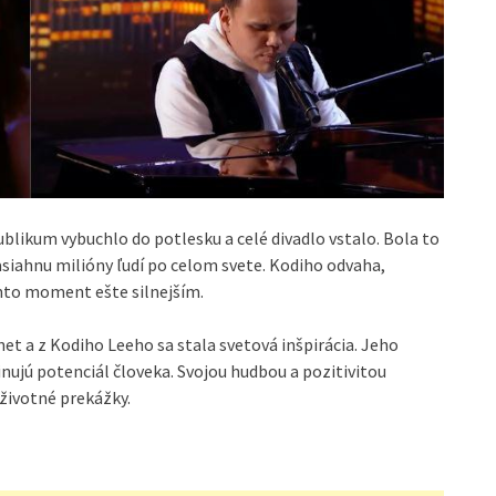
ublikum vybuchlo do potlesku a celé divadlo vstalo. Bola to
asiahnu milióny ľudí po celom svete. Kodiho odvaha,
ento moment ešte silnejším.
et a z Kodiho Leeho sa stala svetová inšpirácia. Jeho
ujú potenciál človeka. Svojou hudbou a pozitivitou
 životné prekážky.