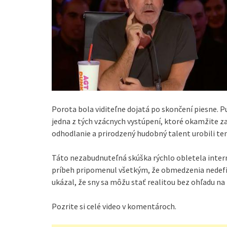
Porota bola viditeľne dojatá po skončení piesne. P
jedna z tých vzácnych vystúpení, ktoré okamžite z
odhodlanie a prirodzený hudobný talent urobili t
Táto nezabudnuteľná skúška rýchlo obletela intern
príbeh pripomenul všetkým, že obmedzenia nedefin
ukázal, že sny sa môžu stať realitou bez ohľadu na
Pozrite si celé video v komentároch.