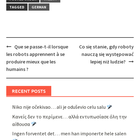
TAGGED
GERMAN
Post
Que se passe-t-il lorsque
Co się stanie, gdy roboty
navigation
les robots apprennent à se
nauczą się występować
produire mieux que les
lepiej niż ludzie?
humains ?
RECENT POSTS
Niko nije očekivao… ali je oduševio celu salu
Κανείς δεν το περίμενε… αλλά εντυπωσίασε όλη την
αίθουσα
Ingen forventet det… men han imponerte hele salen