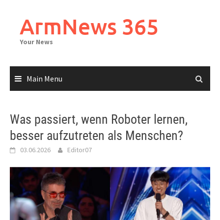
Skip
to
ArmNews 365
content
Your News
Main Menu
Was passiert, wenn Roboter lernen,
besser aufzutreten als Menschen?
03.06.2026
Editor07