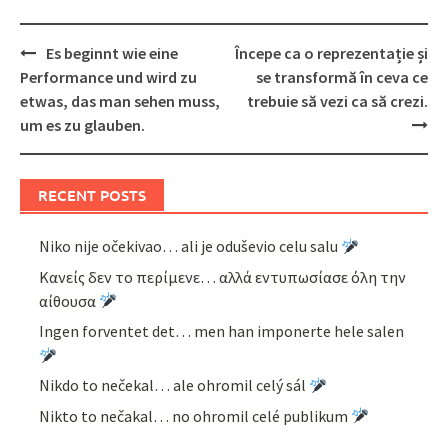
Post
Es beginnt wie eine
Începe ca o reprezentație și
navigation
Performance und wird zu
se transformă în ceva ce
etwas, das man sehen muss,
trebuie să vezi ca să crezi.
um es zu glauben.
RECENT POSTS
Niko nije očekivao… ali je oduševio celu salu
Κανείς δεν το περίμενε… αλλά εντυπωσίασε όλη την
αίθουσα
Ingen forventet det… men han imponerte hele salen
Nikdo to nečekal… ale ohromil celý sál
Nikto to nečakal… no ohromil celé publikum