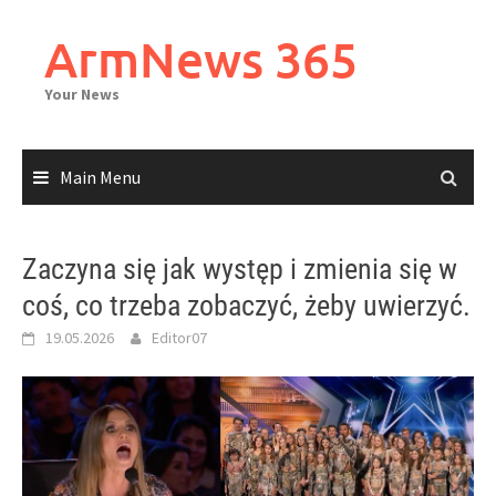
Skip
to
ArmNews 365
content
Your News
Main Menu
Zaczyna się jak występ i zmienia się w
coś, co trzeba zobaczyć, żeby uwierzyć.
19.05.2026
Editor07