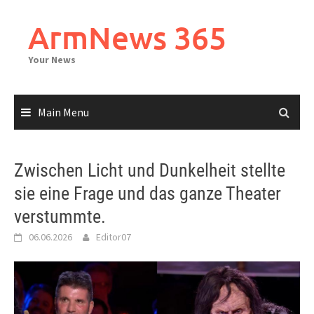
Skip
to
ArmNews 365
content
Your News
Main Menu
Zwischen Licht und Dunkelheit stellte
sie eine Frage und das ganze Theater
verstummte.
06.06.2026
Editor07