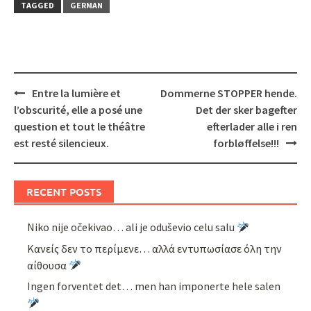
TAGGED
GERMAN
Post
Entre la lumière et
Dommerne STOPPER hende.
navigation
l’obscurité, elle a posé une
Det der sker bagefter
question et tout le théâtre
efterlader alle i ren
est resté silencieux.
forbløffelse!!!
RECENT POSTS
Niko nije očekivao… ali je oduševio celu salu
Κανείς δεν το περίμενε… αλλά εντυπωσίασε όλη την
αίθουσα
Ingen forventet det… men han imponerte hele salen