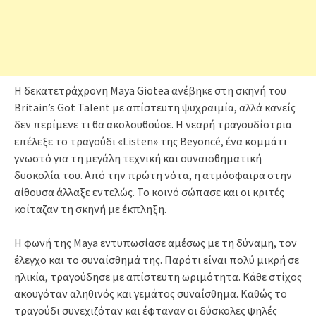
Η δεκατετράχρονη Maya Giotea ανέβηκε στη σκηνή του
Britain’s Got Talent με απίστευτη ψυχραιμία, αλλά κανείς
δεν περίμενε τι θα ακολουθούσε. Η νεαρή τραγουδίστρια
επέλεξε το τραγούδι «Listen» της Beyoncé, ένα κομμάτι
γνωστό για τη μεγάλη τεχνική και συναισθηματική
δυσκολία του. Από την πρώτη νότα, η ατμόσφαιρα στην
αίθουσα άλλαξε εντελώς. Το κοινό σώπασε και οι κριτές
κοίταζαν τη σκηνή με έκπληξη.
Η φωνή της Maya εντυπωσίασε αμέσως με τη δύναμη, τον
έλεγχο και το συναίσθημά της. Παρότι είναι πολύ μικρή σε
ηλικία, τραγούδησε με απίστευτη ωριμότητα. Κάθε στίχος
ακουγόταν αληθινός και γεμάτος συναίσθημα. Καθώς το
τραγούδι συνεχιζόταν και έφταναν οι δύσκολες ψηλές