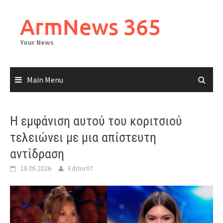
Skip
to
ArmNews 365
content
Your News
Main Menu
Η εμφάνιση αυτού του κοριτσιού
τελειώνει με μια απίστευτη
αντίδραση
18.05.2026
Editor07