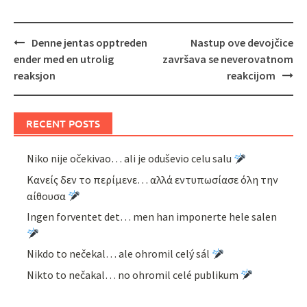
Post
Denne jentas opptreden
Nastup ove devojčice
navigation
ender med en utrolig
završava se neverovatnom
reaksjon
reakcijom
RECENT POSTS
Niko nije očekivao… ali je oduševio celu salu
Κανείς δεν το περίμενε… αλλά εντυπωσίασε όλη την
αίθουσα
Ingen forventet det… men han imponerte hele salen
Nikdo to nečekal… ale ohromil celý sál
Nikto to nečakal… no ohromil celé publikum