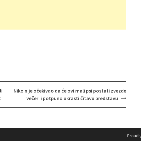
li
Niko nije očekivao da će ovi mali psi postati zvezde
t
večeri i potpuno ukrasti čitavu predstavu
Proudl