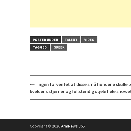
POSTED UNDER
TALENT
VIDEO
TAGGED
GREEK
Post
Ingen forventet at disse små hundene skulle b
navigation
kveldens stjerner og fullstendig stjele hele showe
Copyright © 2026
ArmNews 365
.