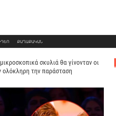
ԻԴԵՈ
ՔԱՂԱՔԱԿԱՆ
 μικροσκοπικά σκυλιά θα γίνονταν οι
αν ολόκληρη την παράσταση