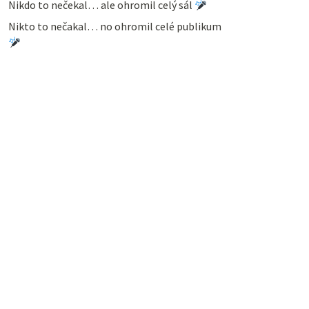
Nikdo to nečekal… ale ohromil celý sál
Nikto to nečakal… no ohromil celé publikum