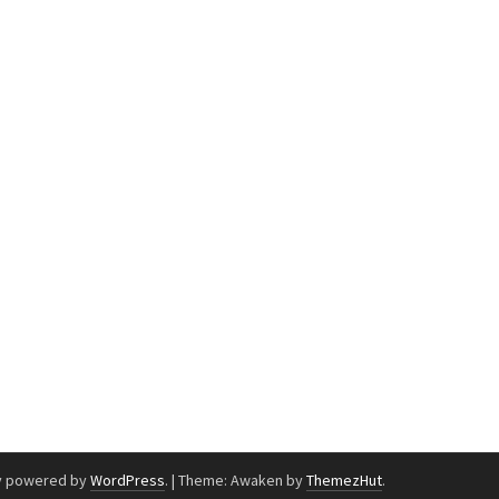
y powered by
WordPress
.
|
Theme: Awaken by
ThemezHut
.