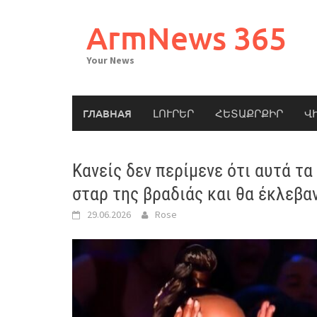
Skip
to
ArmNews 365
content
Your News
ГЛАВНАЯ
ԼՈՒՐԵՐ
ՀԵՏԱՔՐՔԻՐ
Վ
Κανείς δεν περίμενε ότι αυτά τα
σταρ της βραδιάς και θα έκλεβ
29.06.2026
Rose