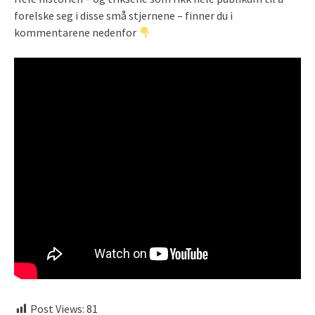
forelske seg i disse små stjernene – finner du i
kommentarene nedenfor
Post Views:
81