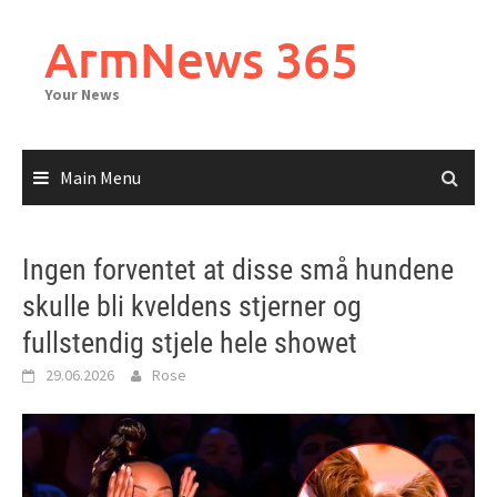
Skip
to
ArmNews 365
content
Your News
Main Menu
Ingen forventet at disse små hundene
skulle bli kveldens stjerner og
fullstendig stjele hele showet
29.06.2026
Rose