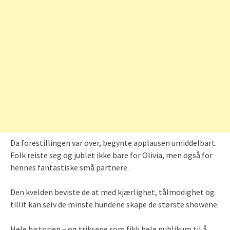
Da forestillingen var over, begynte applausen umiddelbart.
Folk reiste seg og jublet ikke bare for Olivia, men også for
hennes fantastiske små partnere.
Den kvelden beviste de at med kjærlighet, tålmodighet og
tillit kan selv de minste hundene skape de største showene.
Hele historien – og triksene som fikk hele publikum til å