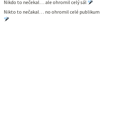
Nikdo to nečekal… ale ohromil celý sál
Nikto to nečakal… no ohromil celé publikum