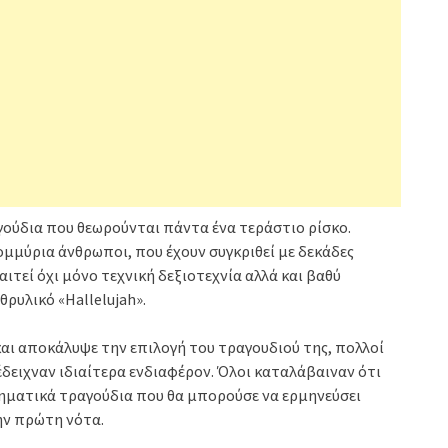
γούδια που θεωρούνται πάντα ένα τεράστιο ρίσκο.
ομμύρια άνθρωποι, που έχουν συγκριθεί με δεκάδες
ιτεί όχι μόνο τεχνική δεξιοτεχνία αλλά και βαθύ
θρυλικό «Hallelujah».
και αποκάλυψε την επιλογή του τραγουδιού της, πολλοί
έδειχναν ιδιαίτερα ενδιαφέρον. Όλοι καταλάβαιναν ότι
σθηματικά τραγούδια που θα μπορούσε να ερμηνεύσει
ην πρώτη νότα.