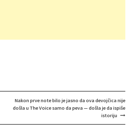
Nakon prve note bilo je jasno da ova devojčica nije
došla u The Voice samo da peva — došla je da ispiše
istoriju