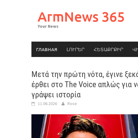
Skip
to
ArmNews 365
content
Your News
ГЛАВНАЯ
ԼՈՒՐԵՐ
ՀԵՏԱՔՐՔԻՐ
Վ
Μετά την πρώτη νότα, έγινε ξεκά
έρθει στο The Voice απλώς για ν
γράψει ιστορία
11.06.2026
Rose