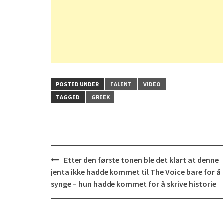
POSTED UNDER
TALENT
VIDEO
TAGGED
GREEK
Post
Etter den første tonen ble det klart at denne
navigation
jenta ikke hadde kommet til The Voice bare for å
synge – hun hadde kommet for å skrive historie