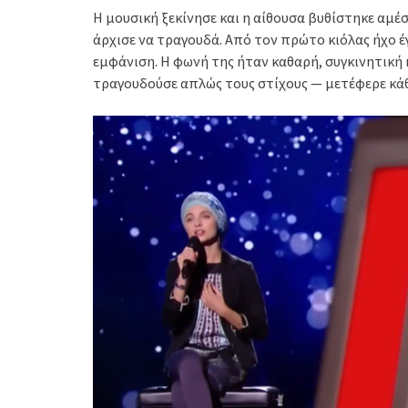
Η μουσική ξεκίνησε και η αίθουσα βυθίστηκε αμέ
άρχισε να τραγουδά. Από τον πρώτο κιόλας ήχο έ
εμφάνιση. Η φωνή της ήταν καθαρή, συγκινητική κ
τραγουδούσε απλώς τους στίχους — μετέφερε κάθ