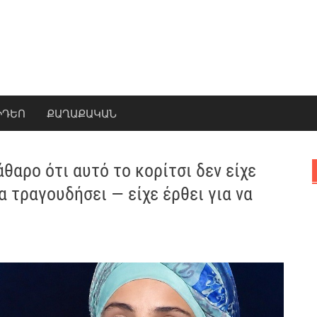
ԻԴԵՈ
ՔԱՂԱՔԱԿԱՆ
θαρο ότι αυτό το κορίτσι δεν είχε
α τραγουδήσει — είχε έρθει για να