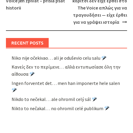
Voice jen zpívat – přišla psát
κορίτσι δεν είχε έρθει στο
historii
The Voice απλώς για να
τραγουδήσει — είχε έρθει
για να γράψει ιστορία
RECENT POSTS
Niko nije očekivao… ali je oduševio celu salu
Κανείς δεν το περίμενε… αλλά εντυπωσίασε όλη την
αίθουσα
Ingen forventet det… men han imponerte hele salen
Nikdo to nečekal… ale ohromil celý sál
Nikto to nečakal… no ohromil celé publikum