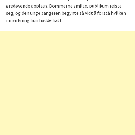
øredøvende applaus. Dommerne smilte, publikum reiste
seg, og den unge sangeren begynte så vidt å forstå hvilken
innvirkning hun hadde hatt.