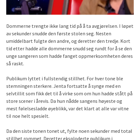
Dommerne trengte ikke lang tid på å ta avgjørelsen. I løpet
av sekunder snudde den første stolen seg. Nesten
umiddelbart fulgte den andre, og deretter den tredje. Kort
tid etter hadde alle dommerne snudd seg rundt for å se den
unge sangeren som hadde fanget oppmerksomheten deres
så raskt.
Publikum lyttet i fullstendig stillhet. For hver tone ble
stemningen sterkere. Jenta fortsatte å synge med en
selvtillit som fikk det til å virke som om hun hadde stått på
store scener i årevis. Da hun nådde sangens høyeste og
mest følelsesladde øyeblikk, var det klart at alle var vitne
til noe helt spesielt.
Da den siste tonen tonet ut, fylte noen sekunder med total
stillhet rommet. Deretter eksploderte publikum i