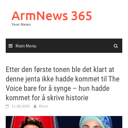
Skip
to
ArmNews 365
content
Your News
Main Menu
Etter den første tonen ble det klart at
denne jenta ikke hadde kommet til The
Voice bare for å synge – hun hadde
kommet for å skrive historie
11.06.2026
Rose