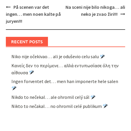
Post
På scenen var det
Na sceni nije bilo nikoga… ali
navigation
ingen… men noen kalte på
neko je zvao žiri!!!
juryen!!!
RECENT POSTS
Niko nije očekivao… ali je oduševio celu salu
Κανείς δεν το περίμενε… αλλά εντυπωσίασε όλη την
αίθουσα
Ingen forventet det… men han imponerte hele salen
Nikdo to nečekal… ale ohromil celý sál
Nikto to nečakal… no ohromil celé publikum