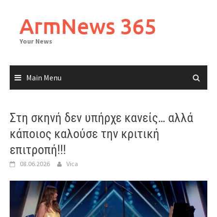
Skip
to
ArmNews 365
content
Your News
Main Menu
Στη σκηνή δεν υπήρχε κανείς… αλλά
κάποιος καλούσε την κριτική
επιτροπή!!!
08.06.2026
Vica