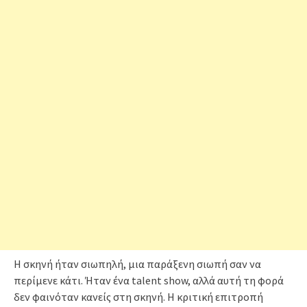
Η σκηνή ήταν σιωπηλή, μια παράξενη σιωπή σαν να
περίμενε κάτι. Ήταν ένα talent show, αλλά αυτή τη φορά
δεν φαινόταν κανείς στη σκηνή. Η κριτική επιτροπή