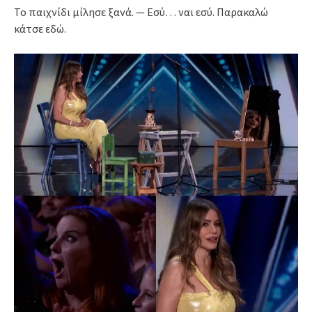
Το παιχνίδι μίλησε ξανά. — Εσύ… ναι εσύ. Παρακαλώ
κάτσε εδώ.