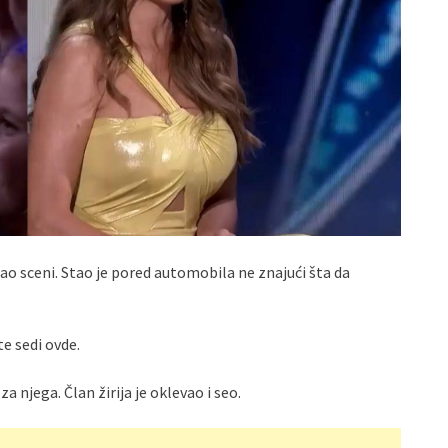
išao sceni. Stao je pored automobila ne znajući šta da
e sedi ovde.
a njega. Član žirija je oklevao i seo.