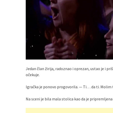
Jedan član žirija, radoznao i oprezan, ustao je i pr
očekuje.
Igračka je ponovo progovorila. — Ti… da ti. Molim t
Na sceni je bila mala stolica kao da je pripremljena z