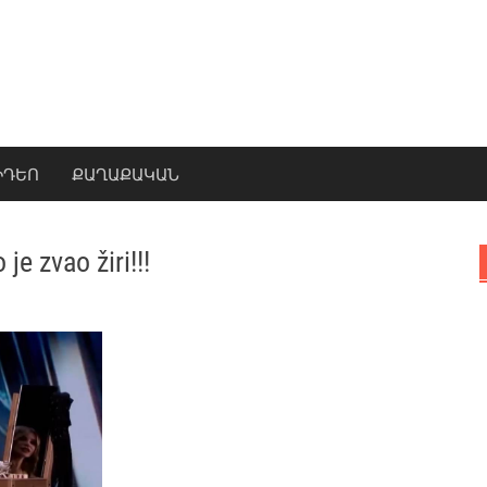
ԻԴԵՈ
ՔԱՂԱՔԱԿԱՆ
je zvao žiri!!!