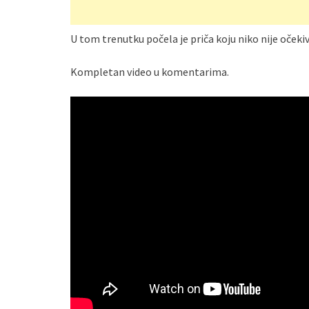
U tom trenutku počela je priča koju niko nije očekiv
Kompletan video u komentarima.