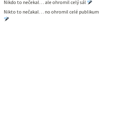
Nikdo to nečekal… ale ohromil celý sál
Nikto to nečakal… no ohromil celé publikum