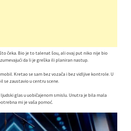
to čeka. Bio je to talenat šou, ali ovaj put niko nije bio
azumevajući da li je greška ili planiran nastup.
mobil. Kretao se sam bez vozača i bez vidljive kontrole. U
bil se zaustavio u centru scene.
o ljudski glas u uobičajenom smislu. Unutra je bila mala
 potrebna mi je vaša pomoć.