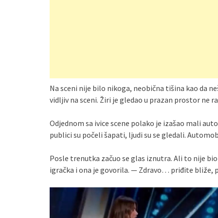
Na sceni nije bilo nikoga, neobična tišina kao da neš
vidljiv na sceni. Žiri je gledao u prazan prostor ne r
Odjednom sa ivice scene polako je izašao mali auto
publici su počeli šapati, ljudi su se gledali. Automo
Posle trenutka začuo se glas iznutra. Ali to nije bi
igračka i ona je govorila. — Zdravo… priđite bliže,