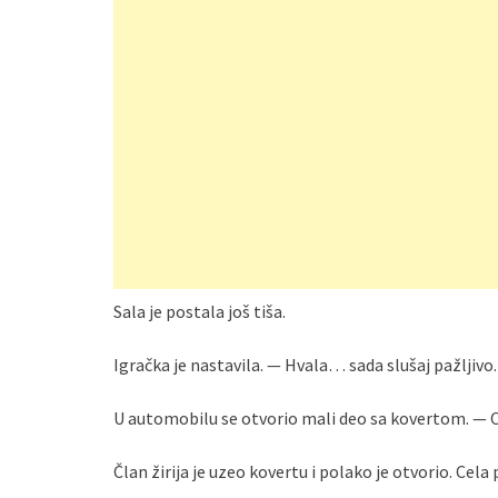
Sala je postala još tiša.
Igračka je nastavila. — Hvala… sada slušaj pažljivo.
U automobilu se otvorio mali deo sa kovertom. — Ot
Član žirija je uzeo kovertu i polako je otvorio. Cela