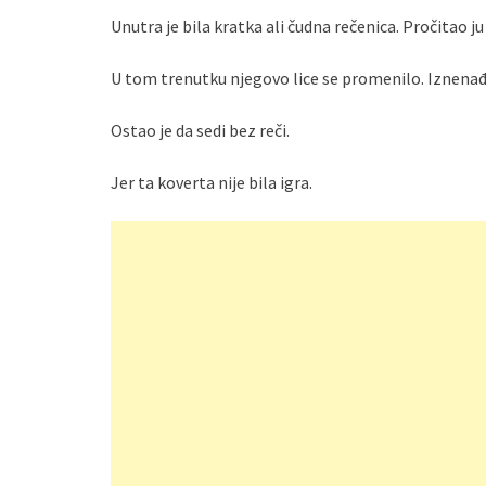
Unutra je bila kratka ali čudna rečenica. Pročitao ju
U tom trenutku njegovo lice se promenilo. Iznenađe
Ostao je da sedi bez reči.
Jer ta koverta nije bila igra.