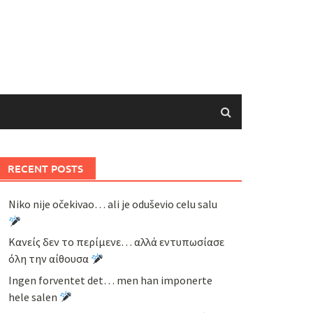
RECENT POSTS
Niko nije očekivao… ali je oduševio celu salu
Κανείς δεν το περίμενε… αλλά εντυπωσίασε
όλη την αίθουσα
Ingen forventet det… men han imponerte
hele salen