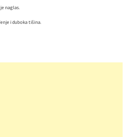
 je naglas.
nje i duboka tišina.