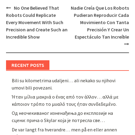
Post
No One Believed That
Nadie Creía Que Los Robots
navigation
Robots Could Replicate
Pudieran Reproducir Cada
Every Movement With Such
Movimiento Con Tanta
Precision and Create Such an
Precisión Y Crear Un
Incredible Show
Espectáculo Tan Increíble
RECENT POSTS
Bili su kilometrima udaljeni… ali nekako su njihovi
umovi bili povezani.
Ήταν μίλια μακριά ο ένας από τον άλλον… αλλά με
κάποιον τρόπο το μυαλό τους ήταν συνδεδεμένο.
Од неочекиваног изненађења до експлозије на
сцени: прича о Skylar која је потресла све…
De var langt fra hverandre… men på en eller annen