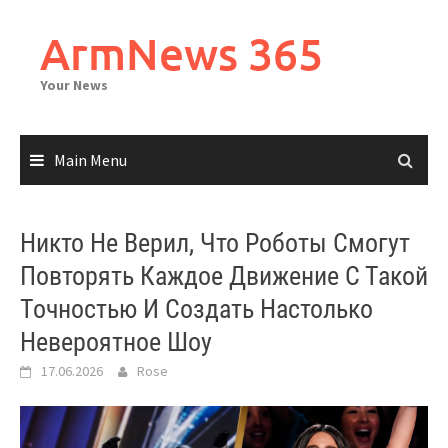
Skip
to
ArmNews 365
content
Your News
Main Menu
Никто Не Верил, Что Роботы Смогут
Повторять Каждое Движение С Такой
Точностью И Создать Настолько
Невероятное Шоу
17.06.2026
Rose