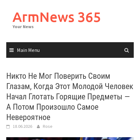
Skip
to
ArmNews 365
content
Your News
Main Menu
Никто Не Мог Поверить Своим
Глазам, Когда Этот Молодой Человек
Начал Глотать Горящие Предметы —
А Потом Произошло Самое
Невероятное
18.06.2026
Rose