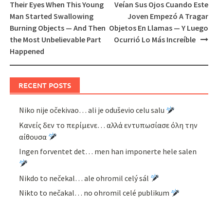
navigation
Their Eyes When This Young
Veían Sus Ojos Cuando Este
Man Started Swallowing
Joven Empezó A Tragar
Burning Objects — And Then
Objetos En Llamas — Y Luego
the Most Unbelievable Part
Ocurrió Lo Más Increíble
Happened
RECENT POSTS
Niko nije očekivao… ali je oduševio celu salu
Κανείς δεν το περίμενε… αλλά εντυπωσίασε όλη την
αίθουσα
Ingen forventet det… men han imponerte hele salen
Nikdo to nečekal… ale ohromil celý sál
Nikto to nečakal… no ohromil celé publikum