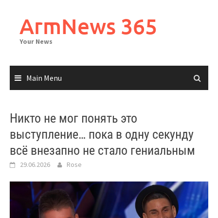
Skip
to
ArmNews 365
content
Your News
Main Menu
Никто не мог понять это
выступление… пока в одну секунду
всё внезапно не стало гениальным
29.06.2026
Rose