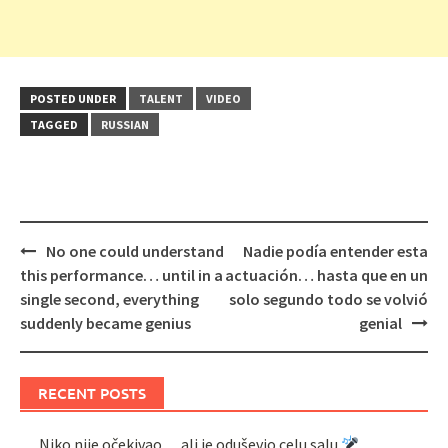
POSTED UNDER
TALENT
VIDEO
TAGGED
RUSSIAN
Post
No one could understand
Nadie podía entender esta
navigation
this performance… until in a
actuación… hasta que en un
single second, everything
solo segundo todo se volvió
suddenly became genius
genial
RECENT POSTS
Niko nije očekivao… ali je oduševio celu salu