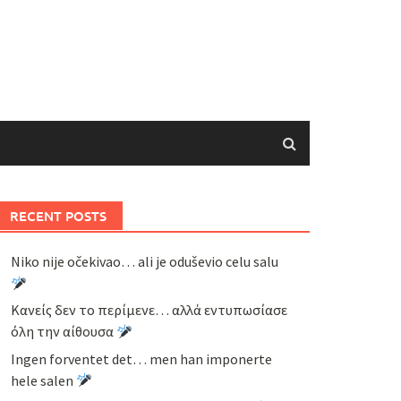
RECENT POSTS
Niko nije očekivao… ali je oduševio celu salu
Κανείς δεν το περίμενε… αλλά εντυπωσίασε
όλη την αίθουσα
Ingen forventet det… men han imponerte
hele salen