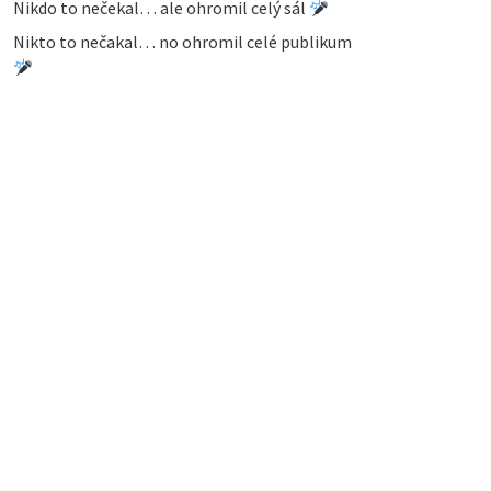
Nikdo to nečekal… ale ohromil celý sál
Nikto to nečakal… no ohromil celé publikum