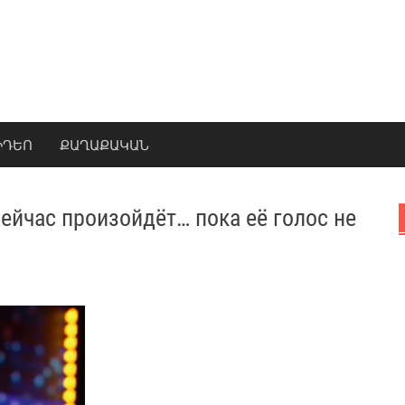
ԻԴԵՈ
ՔԱՂԱՔԱԿԱՆ
сейчас произойдёт… пока её голос не