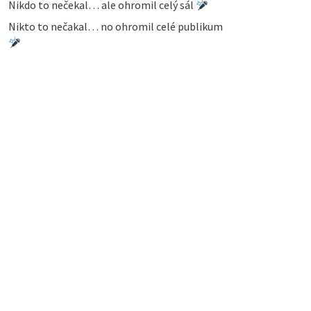
Nikdo to nečekal… ale ohromil celý sál
Nikto to nečakal… no ohromil celé publikum