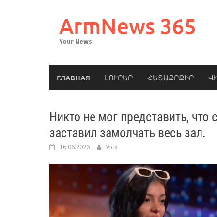
Skip
to
ArmNews 365
content
Your News
ГЛАВНАЯ
ԼՈՒՐԵՐ
ՀԵՏԱՔՐՔԻՐ
Վ
Никто не мог представить, что 
заставил замолчать весь зал.
16.06.2026
Vica