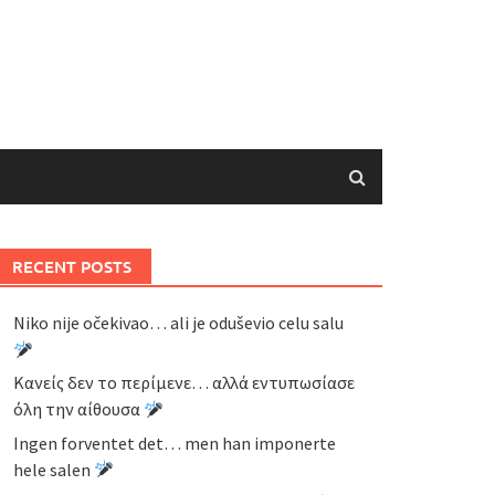
RECENT POSTS
Niko nije očekivao… ali je oduševio celu salu
Κανείς δεν το περίμενε… αλλά εντυπωσίασε
όλη την αίθουσα
Ingen forventet det… men han imponerte
hele salen