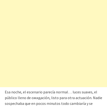
Esa noche, el escenario parecía normal… luces suaves, el
público lleno de ожидación, listo para otra actuación. Nadie
sospechaba que en pocos minutos todo cambiaría y se