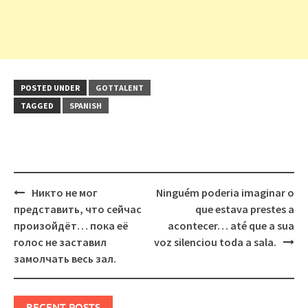
POSTED UNDER
GOTTALENT
TAGGED
SPANISH
Post
Никто не мог
Ninguém poderia imaginar o
navigation
представить, что сейчас
que estava prestes a
произойдёт… пока её
acontecer… até que a sua
голос не заставил
voz silenciou toda a sala.
замолчать весь зал.
RECENT POSTS