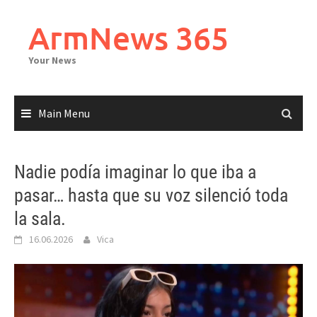
Skip
to
ArmNews 365
content
Your News
Main Menu
Nadie podía imaginar lo que iba a
pasar… hasta que su voz silenció toda
la sala.
16.06.2026
Vica