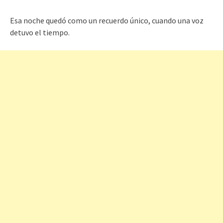
Esa noche quedó como un recuerdo único, cuando una voz
detuvo el tiempo.