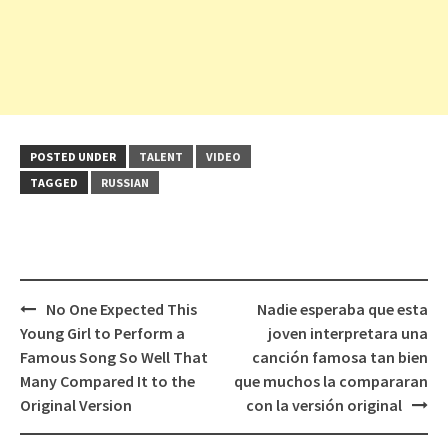
POSTED UNDER
TALENT
VIDEO
TAGGED
RUSSIAN
Post
No One Expected This
Nadie esperaba que esta
navigation
Young Girl to Perform a
joven interpretara una
Famous Song So Well That
canción famosa tan bien
Many Compared It to the
que muchos la compararan
Original Version
con la versión original