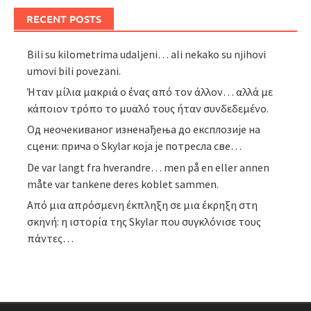
RECENT POSTS
Bili su kilometrima udaljeni… ali nekako su njihovi
umovi bili povezani.
Ήταν μίλια μακριά ο ένας από τον άλλον… αλλά με
κάποιον τρόπο το μυαλό τους ήταν συνδεδεμένο.
Од неочекиваног изненађења до експлозије на
сцени: прича о Skylar која је потресла све…
De var langt fra hverandre… men på en eller annen
måte var tankene deres koblet sammen.
Από μια απρόσμενη έκπληξη σε μια έκρηξη στη
σκηνή: η ιστορία της Skylar που συγκλόνισε τους
πάντες…