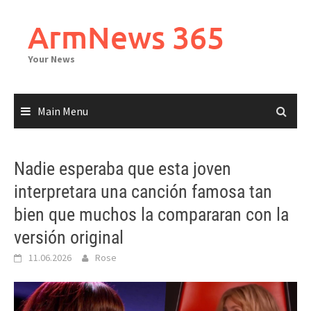
Skip
to
ArmNews 365
content
Your News
Main Menu
Nadie esperaba que esta joven
interpretara una canción famosa tan
bien que muchos la compararan con la
versión original
11.06.2026
Rose