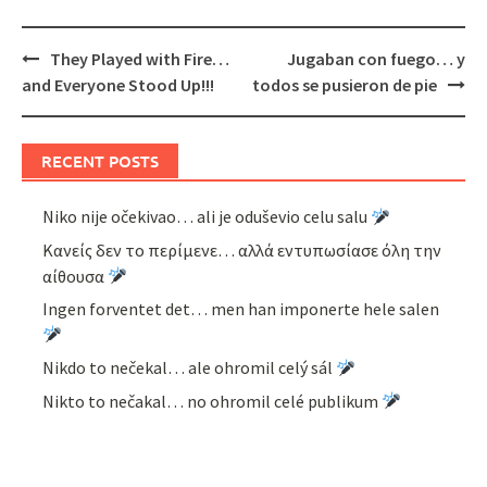
Post
They Played with Fire…
Jugaban con fuego… y
navigation
and Everyone Stood Up!!!
todos se pusieron de pie
RECENT POSTS
Niko nije očekivao… ali je oduševio celu salu
Κανείς δεν το περίμενε… αλλά εντυπωσίασε όλη την
αίθουσα
Ingen forventet det… men han imponerte hele salen
Nikdo to nečekal… ale ohromil celý sál
Nikto to nečakal… no ohromil celé publikum