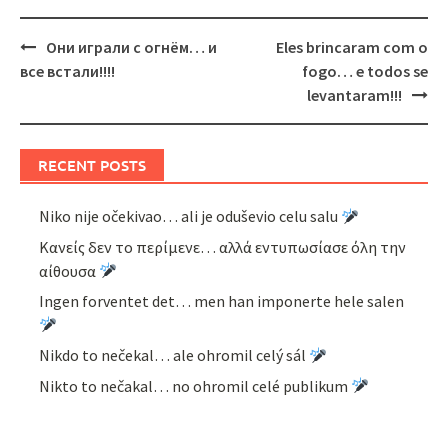
Post
Они играли с огнём… и
Eles brincaram com o
navigation
все встали!!!!
fogo… e todos se
levantaram!!!
RECENT POSTS
Niko nije očekivao… ali je oduševio celu salu
Κανείς δεν το περίμενε… αλλά εντυπωσίασε όλη την
αίθουσα
Ingen forventet det… men han imponerte hele salen
Nikdo to nečekal… ale ohromil celý sál
Nikto to nečakal… no ohromil celé publikum