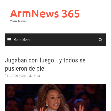
Skip
to
ArmNews 365
content
Your News
Main Menu
Jugaban con fuego… y todos se
pusieron de pie
17.06.2026
Vica