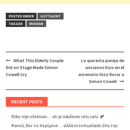
POSTED UNDER
GOTTALENT
TAGGED
RUSSIAN
Post
What This Elderly Couple
Lo que esta pareja de
navigation
Did on Stage Made Simon
ancianos hizo en el
Cowell Cry
escenario hizo llorar a
Simon Cowell
RECENT POSTS
Niko nije očekivao… ali je oduševio celu salu
Κανείς δεν το περίμενε… αλλά εντυπωσίασε όλη την