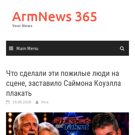
Skip
to
ArmNews 365
content
Your News
Main Menu
Что сделали эти пожилые люди на
сцене, заставило Саймона Коуэлла
плакать
16.06.2026
Vica