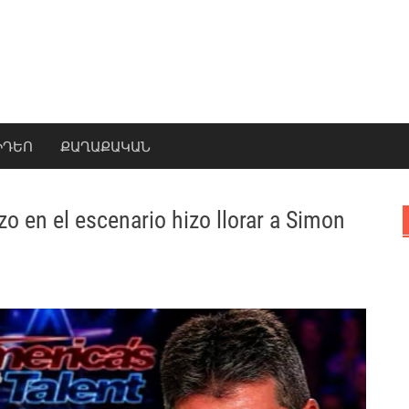
ԻԴԵՈ
ՔԱՂԱՔԱԿԱՆ
zo en el escenario hizo llorar a Simon