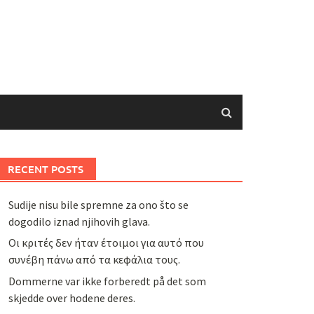
RECENT POSTS
Sudije nisu bile spremne za ono što se
dogodilo iznad njihovih glava.
Οι κριτές δεν ήταν έτοιμοι για αυτό που
συνέβη πάνω από τα κεφάλια τους.
Dommerne var ikke forberedt på det som
skjedde over hodene deres.