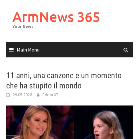
Skip
to
ArmNews 365
content
Your News
Main Menu
11 anni, una canzone e un momento
che ha stupito il mondo
29.05.2026
Editor07