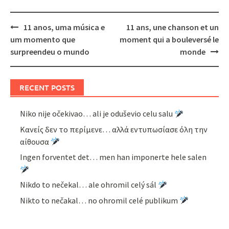
Post
11 anos, uma música e
11 ans, une chanson et un
navigation
um momento que
moment qui a bouleversé le
surpreendeu o mundo
monde
RECENT POSTS
Niko nije očekivao… ali je oduševio celu salu
Κανείς δεν το περίμενε… αλλά εντυπωσίασε όλη την
αίθουσα
Ingen forventet det… men han imponerte hele salen
Nikdo to nečekal… ale ohromil celý sál
Nikto to nečakal… no ohromil celé publikum